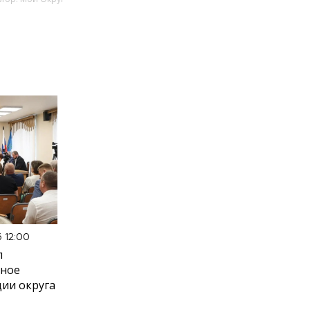
6 12:00
л
вное
ии округа