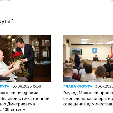
руга"
РУГА
05.08.2026 15:38
ГЛАВА ОКРУГА
30.07.202
алышев поздравил
Эдуард Малышев прове
 Великой Отечественной
еженедельное операти
лью Дмитриевича
совещание администрац
с 100-летием