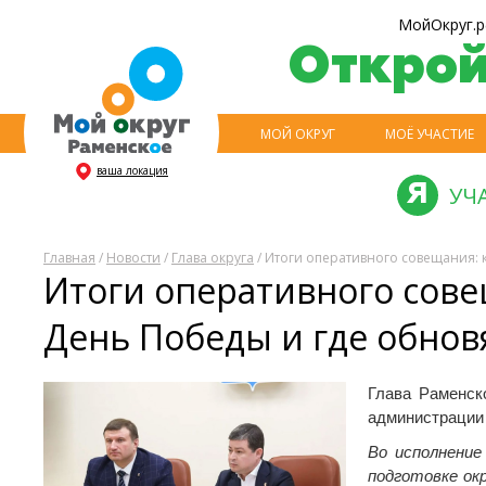
МойОкруг.р
Откро
МОЙ ОКРУГ
МОЁ УЧАСТИЕ
ваша локация
УЧ
Главная
/
Новости
/
Глава округа
/ Итоги оперативного совещания: 
Итоги оперативного сове
День Победы и где обнов
Глава Раменск
администрации 
Во исполнение
подготовке ок