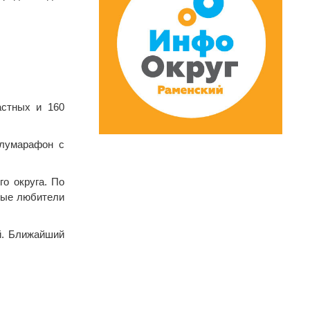
астных и 160
олумарафон с
о округа. По
ные любители
й. Ближайший