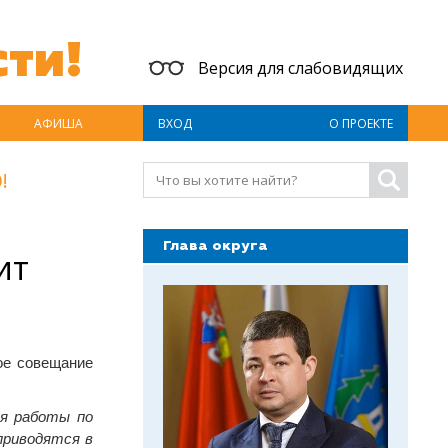
ти!
Версия для слабовидящих
АФИША
ВХОД
О ПРОЕКТЕ
!
Глава округа
ит
ое совещание
ся работы по
приводятся в