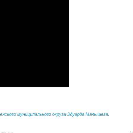
енского муниципального округа Эдуарда Малышева.
авится»
А