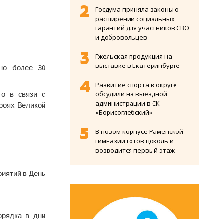
Госдума приняла законы о
расширении социальных
гарантий для участников СВО
и добровольцев
Гжельская продукция на
выставке в Екатеринбурге
ено более 30
Развитие спорта в округе
обсудили на выездной
то в связи с
администрации в СК
ероях Великой
«Борисоглебский»
В новом корпусе Раменской
гимназии готов цоколь и
возводится первый этаж
риятий в День
орядка в дни