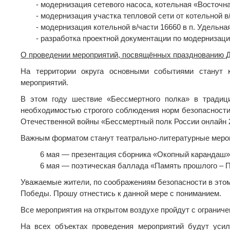
- модернизация сетевого насоса, котельная «Восточн
- модернизация участка тепловой сети от котельной в
- модернизация котельной в/части 16660 в п. Удельна
- разработка проектной документации по модернизаци
О проведении мероприятий, посвящённых празднованию Д
На территории округа основными событиями станут 
мероприятий.
В этом году шествие «Бессмертного полка» в традиц
необходимостью строгого соблюдения норм безопасности.
Отечественной войны «Бессмертный полк России онлайн 
Важным форматом станут театрально-литературные меро
6 мая — презентация сборника «Окопный карандаш»
6 мая — поэтическая баллада «Память прошлого – П
Уважаемые жители, по соображениям безопасности в этом
Победы. Прошу отнестись к данной мере с пониманием.
Все мероприятия на открытом воздухе пройдут с огранич
На всех объектах проведения мероприятий будут уси