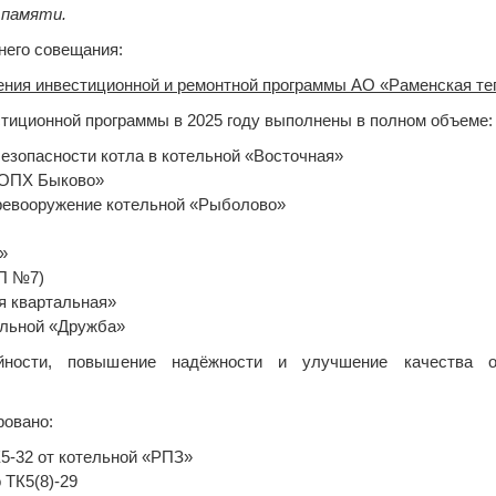
 памяти.
него совещания:
ения инвестиционной и ремонтной программы АО «Раменская те
тиционной программы в 2025 году выполнены в полном объеме:
безопасности котла в котельной «Восточная»
 «ОПХ Быково»
еревооружение котельной «Рыболово»
»
ТП №7)
я квартальная»
ельной «Дружба»
йности, повышение надёжности и улучшение качества о
ровано:
К5-32 от котельной «РПЗ»
 ТК5(8)-29