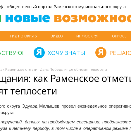
ф - общественный портал Раменского муниципального округа
й
новые
возможнос
ГИД ПО ОКРУГУ
ВИДЕО
ИНФООКРУГ
ОПРОСЫ
АСТВУЮ!
ХОЧУ ЗНАТЬ!
РЕШАЮ
как Раменское отметит День Победы и где обновят теплосети
щания: как Раменское отмет
ят теплосети
ого округа Эдуард Малышев провел еженедельное оперативн
округа.
 поручений, данных на предыдущем совещании: продолжают
руга к летнему периоду, в том числе в оперативном режиме 