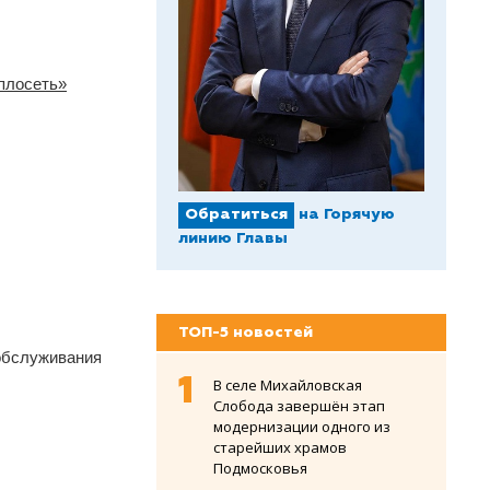
плосеть»
Обратиться
на Горячую
линию Главы
ТОП-5 новостей
бслуживания
В селе Михайловская
Слобода завершён этап
модернизации одного из
старейших храмов
Подмосковья