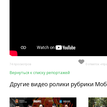
74 просмотров
0 отметок «Нр
Вернуться к списку репортажей
Другие видео ролики рубрики Мо