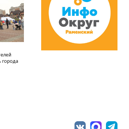
телей
ь города