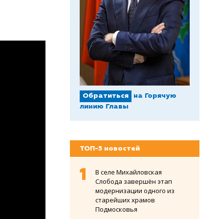
Обратиться
на Горячую
линию Главы
ТОП-5 новостей
В селе Михайловская
Слобода завершён этап
модернизации одного из
старейших храмов
Подмосковья