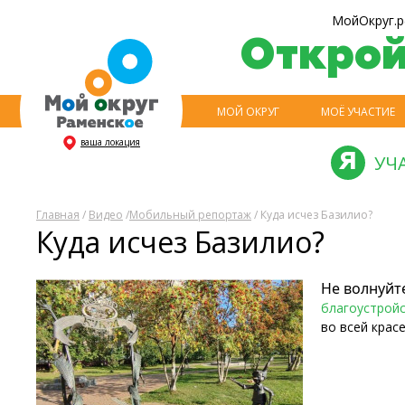
МойОкруг.р
Откро
МОЙ ОКРУГ
МОЁ УЧАСТИЕ
ваша локация
УЧ
Главная
/
Видео
/
Мобильный репортаж
/ Куда исчез Базилио?
Куда исчез Базилио?
Не волнуйте
благоустрой
во всей крас