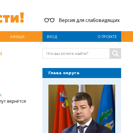
ти!
Версия для слабовидящих
АФИША
ВХОД
О ПРОЕКТЕ
!
Глава округа
и
лут вернётся