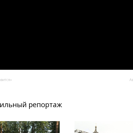
авится»
А
бильный репортаж