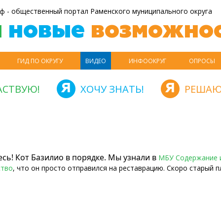
ф - общественный портал Раменского муниципального округа
й
новые
возможнос
ГИД ПО ОКРУГУ
ВИДЕО
ИНФООКРУГ
ОПРОСЫ
АСТВУЮ!
ХОЧУ ЗНАТЬ!
РЕШАЮ
сь! Кот Базилио в порядке
.
Мы узнали в
МБУ Содержание 
ство
, что он просто отправился на реставрацию. Скоро старый п
е