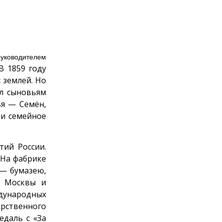
руководителем
В 1859 году
 землей. Но
ал сыновьям
ья — Семён,
ли семейное
ий России.
 На фабрике
 — бумазею,
и Москвы и
ждународных
арственного
едаль с «За