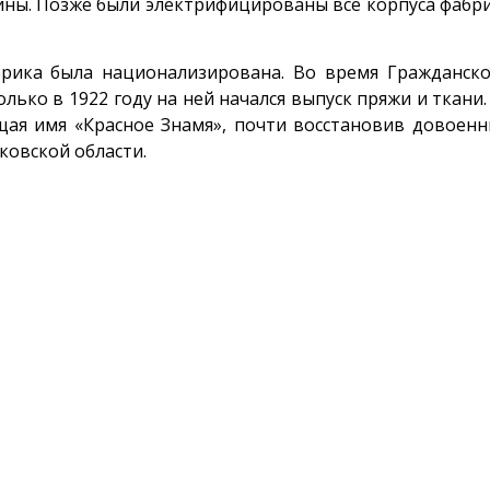
ины. Позже были электрифицированы все корпуса фабр
брика была национализирована. Во время Гражданск
олько в 1922 году на ней начался выпуск пряжи и ткани.
щая имя «Красное Знамя», почти восстановив довоен
ковской области.