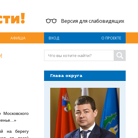
ти!
Версия для слабовидящих
АФИША
ВХОД
О ПРОЕКТЕ
!
Глава округа
е Московского
енье...»
ый на берегу