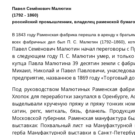
Павел Семёнович Малютин
(1792 - 1860)
российский промышленник, владелец раменской бумаг
В 1843 году Раменская фабрика перешла в аренду к брать
всех фабричных дел был П. С. Малютин (1792–1860), кот
Павел Семёнович Малютин начал переговоры с П
в следующем году П. С. Малютин умер, и только
купца Павла Малютина 39 десятин земли с фабр
Михаил, Николай и Павел Павловичи, унаследова
предприятие, названное в 1869 году «Торговый д
Под руководством Малютиных Раменская фабри
Хлопок для переработки закупался в Оренбурге, А
выделывали крученую пряжу и пряжу тонких номе
сатин, репс, миткаль, бязь, фланель. Продук
Московской губернии. Раменская мануфактура б
выставках: Похвальный лист на Мануфактурной в
герба Мануфактурной выставки в Санкт-Петербур