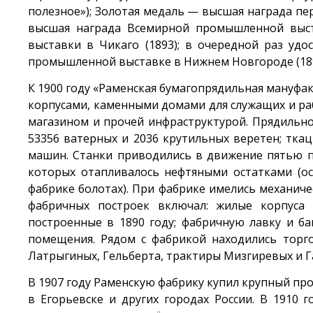
полезное»); Золотая медаль — высшая награда пе
высшая награда Всемирной промышленной выст
выставки в Чикаго (1893); в очередной раз удо
промышленной выставке в Нижнем Новгороде (189
К 1900 году «Раменская бумагопрядильная мануфа
корпусами, каменными домами для служащих и ра
магазином и прочей инфраструктурой. Прядильно
53356 ватерных и 2036 крутильных веретен; ткац
машин. Станки приводились в движение пятью 
которых отапливалось нефтяными остатками (о
фабрике болотах). При фабрике имелись механичес
фабричных построек включал: жилые корпуса
построенные в 1890 году; фабричную лавку и ба
помещения. Рядом с фабрикой находились торг
Латрыгиных, Гельберта, трактиры Мизгиревых и Га
В 1907 году Раменскую фабрику купил крупный п
в Егорьевске и других городах России. В 1910 