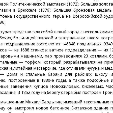
рвой Политехнической выставки (1872); Большая золот
авки в Брюсселе (1876); Большая бронзовая медаль
стоена Государственного герба на Всероссийской худ
6).
ктура» представляла собой целый город с несколькими
бочих, больницей, школой и театральным залом, потр
е подразделение состояло из 146848 прядильных, 934
кое — из 1688 станков; ватное подразделение — из 1
паровыми машинами, пар производился 23 котлами, б
стальные — торфом, который разрабатывался на при
кая и литейная мастерские, где отливали чугуна и мед
 — дома и спальные бараки для рабочих; школу и
ню, построенные в 1880-е годы, а также подсобные 
овые заведения купцов Новожиловых, Киселевых, Час
силина. В 1852 году на берегу озера был построен Трои
ромышленник Михаил Бардыгин, имевший текстильные 
году он выстроил новое бетонное 5-этажное здание 