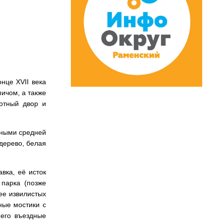
нце XVII века
ичом, а также
отный двор и
нными средней
 дерево, белая
вка, её исток
 парка (позже
 ее извилистых
ные мостики с
его въездные