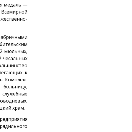
ая медаль —
 Всемирной
ожественно-
 фабричными
ебительским
92 мюльных,
2 чесальных
ольшинство
легающих к
ь. Комплекс
 больницу,
и служебные
оводневых,
цкий храм.
предприятия
прядильного