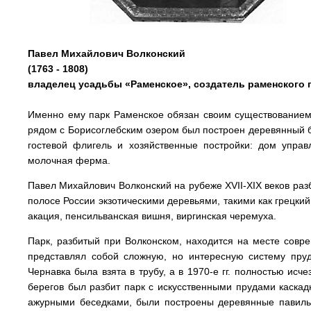
Павел Михайлович Волконский
(1763 - 1808)
владелец усадьбы «Раменское», создатель раменского 
Именно ему парк Раменское обязан своим существованием. 
рядом с Борисоглебским озером был построен деревянный б
гостевой флигель и хозяйственные постройки: дом упра
молочная ферма.
Павел Михайлович Волконский на рубеже XVII-XIX веков ра
полосе России экзотическими деревьями, такими как грецкий
акация, пенсильванская вишня, виргинская черемуха.
Парк, разбитый при Волконском, находится на месте совре
представлял собой сложную, но интересную систему пруд
Чернавка была взята в трубу, а в 1970-е гг. полностью исче
берегов был разбит парк с искусственными прудами каскад
ажурными беседками, были построены деревянные павиль