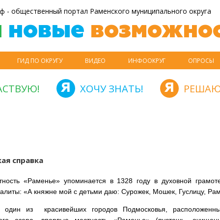
ф - общественный портал Раменского муниципального округа
й
новые
возможнос
ГИД ПО ОКРУГУ
ВИДЕО
ИНФООКРУГ
ОПРОСЫ
АСТВУЮ!
ХОЧУ ЗНАТЬ!
РЕШАЮ
ая справка
ность «Раменье» упоминается в 1328 году в духовной грамот
алиты: «А княжне мой с детьми даю: Сурожек, Мошек, Гуслицу, Рам
 один из красивейших городов Подмосковья, расположенн