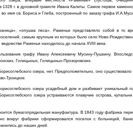
кого озера, впервые местность «Раменье» (пустошь, очищен
в 1328 г. в духовной грамоте Ивана Калиты. Самое первое каменн
 во имя св. Бориса и Глеба, построенный по заказу графа И.А.Му
аница», «опушка леса». Раменье представляло собой в то вр
оселений, самым крупным из которых было село Ново-Рождествен
м ведомстве Раменье находилось до начала XVIII века.
ользование графу Ивану Алексеевичу Мусину-Пушкину. Впослед
конских, Голицыных, Голицыных-Прозоровских.
Борисоглебского озера, нет. Предположительно, оно существовало 
ово-Троицкое.
 Борисоглебского озера усадебный дом и разбивает уникальный п
орисоглебского озера устраиваются плавучие острова, купальни
троится бумагопрядильная мануфактура. В 1843 году фабрика пере
но вокруг фабрики сформировался поселок с больницей, баней
ранились до наших дней.