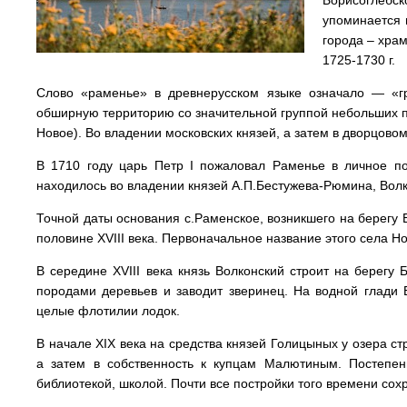
Борисоглебс
упоминается 
города – храм
1725-1730 г.
Слово «раменье» в древнерусском языке означало — «гр
обширную территорию со значительной группой небольших п
Новое). Во владении московских князей, а затем в дворцово
В 1710 году царь Петр I пожаловал Раменье в личное п
находилось во владении князей A.П.Бестужева-Рюмина, Вол
Точной даты основания с.Раменское, возникшего на берегу 
половине XVIII века. Первоначальное название этого села Н
В середине XVIII века князь Волконский строит на берегу
породами деревьев и заводит зверинец. На водной глади Б
целые флотилии лодок.
В начале XIX века на средства князей Голицыных у озера с
а затем в собственность к купцам Малютиным. Постепен
библиотекой, школой. Почти все постройки того времени сох