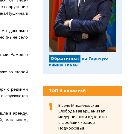
ная от леса)
ое сооружение
сина-Пушкина в
емя довольно
но (ныне село
ствии Раменье
Обратиться
на Горячую
линию Главы
уже во второй
арк с редкими
ТОП-5 новостей
 и спускаются
В селе Михайловская
Слобода завершён этап
шла в аренду,
модернизации одного из
, магазином,
старейших храмов
Подмосковья