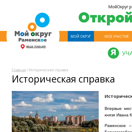
МойОкруг.р
Откро
МОЙ ОКРУГ
МОЁ УЧАСТИЕ
ваша локация
УЧ
Главная
/ Историческая справка
Историческая справка
Историческ
Впервые мест
князя Ивана К
Раменское –