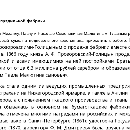
опрядильной фабрики
ям Михаилу, Павлу и Николаю Семеновичам Малютиным. Главным 
орый сумел и подневольного крестьянина приохотить к работе.
розоровскими-Голицыным о продаже фабрики вместе с
 в 1866 году князь А. Ф. Прозоровский-Голицын прод
икой и всеми имеющимися на ней постройками. Брат
ли от отца 6,3 миллиона рублей серебром и образова
ом Павла Малютина сыновья».
ка стала одним из ведущих промышленных предприят
страхани на Нижегородской ярмарке, а также в Англии.
ров, а с появлением ткацкого производства и ткань
ция сбывалась в основном на бумаготкацкие фабрик
ыла отмечена многими наградами на российских и ме
ыставке в Санкт-Петербурге (1861); удостоена Госуд
ге (1870, директору Ф. М. Дмитриеву была вручена м