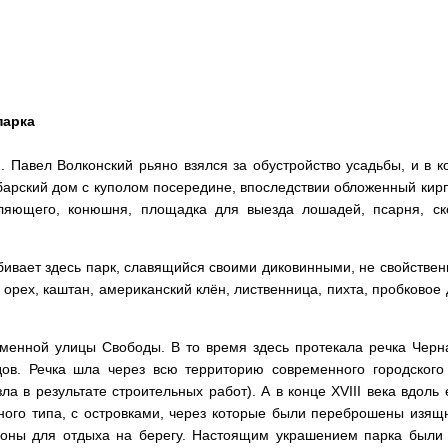
парка
Павел Волконский рьяно взялся за обустройство усадьбы, и в ко
арский дом с куполом посередине, впоследствии обложенный кирп
вляющего, конюшня, площадка для выезда лошадей, псарня, ск
збивает здесь парк, славящийся своими диковинными, не свойстве
 орех, каштан, американский клён, лиственница, пихта, пробковое
менной улицы Свободы. В то время здесь протекала речка Черна
ов. Речка шла через всю территорию современного городского
зла в результате строительных работ). А в конце XVIII века вдоль
ного типа, с островками, через которые были переброшены изящ
оны для отдыха на берегу. Настоящим украшением парка были 