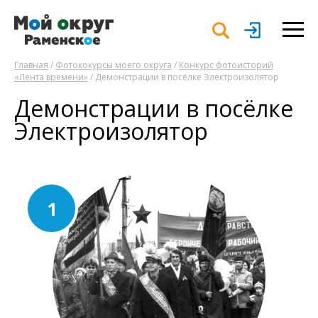
Главная
/
Фотококурсы моего округа
/
Конкурс фотоисторий
«Лента времени»
/ Демонстрации в посёлке Электроизолятор
Демонстрации в посёлке
Электроизолятор
1