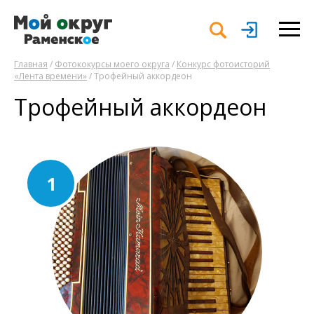
Главная
/
Фотококурсы моего округа
/
Конкурс фотоисторий
«Лента времени»
/ Трофейный аккордеон
Трофейный аккордеон
1