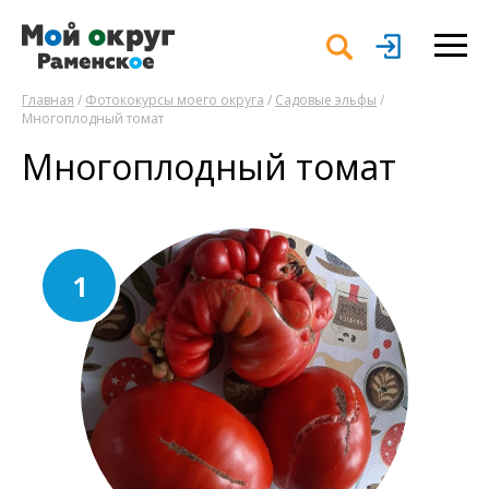
Главная
/
Фотококурсы моего округа
/
Садовые эльфы
/
Многоплодный томат
Многоплодный томат
1