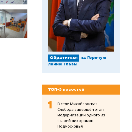
Обратиться
на Горячую
линию Главы
ТОП-5 новостей
В селе Михайловская
Слобода завершён этап
модернизации одного из
старейших храмов
Подмосковья