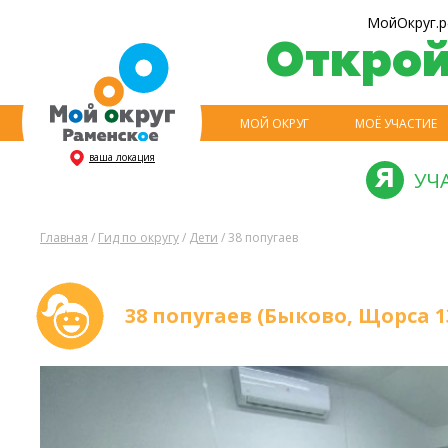
МойОкруг.р
Откро
МОЙ ОКРУГ
МОЁ УЧАСТИЕ
ваша локация
УЧ
Главная
/
Гид по округу
/
Дети
/ 38 попугаев
38 попугаев (Быково, Щорса 1