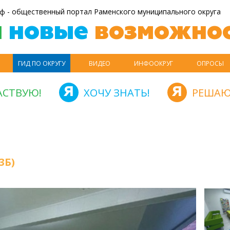
ф - общественный портал Раменского муниципального округа
й
новые
возможнос
ГИД ПО ОКРУГУ
ВИДЕО
ИНФООКРУГ
ОПРОСЫ
АСТВУЮ!
ХОЧУ ЗНАТЬ!
РЕШАЮ
3Б)