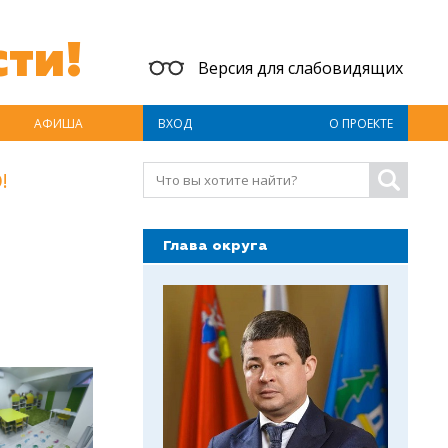
ти!
Версия для слабовидящих
АФИША
ВХОД
О ПРОЕКТЕ
!
Глава округа