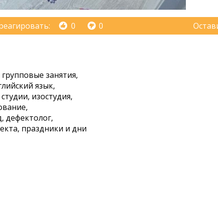
реагировать:
0
0
Остав
, групповые занятия,
глийский язык,
студии, изостудия,
ование,
, дефектолог,
екта, праздники и дни