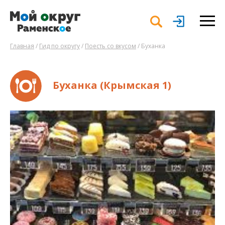
Главная
/
Гид по округу
/
Поесть со вкусом
/ Буханка
Буханка (Крымская 1)