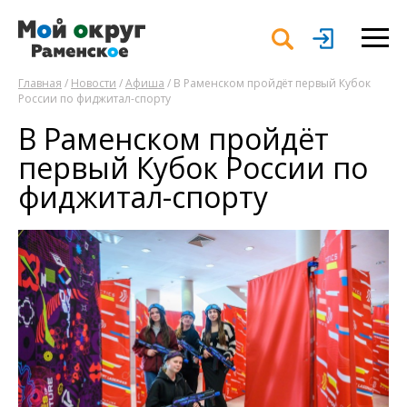
Главная
/
Новости
/
Афиша
/ В Раменском пройдёт первый Кубок
России по фиджитал-спорту
В Раменском пройдёт
первый Кубок России по
фиджитал-спорту