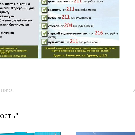
равится»
ость"