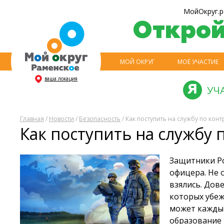
МойОкруг.р
Откро
МОЙ ОКРУГ
МОЁ УЧАСТИЕ
ваша локация
УЧ
Главная
/
Новости
/
Безопасность
/ Как поступить на службу по конт
Как поступить на службу 
Защитники Ро
офицера. Не 
взялись. Дов
которых убеж
может кажды
образование 