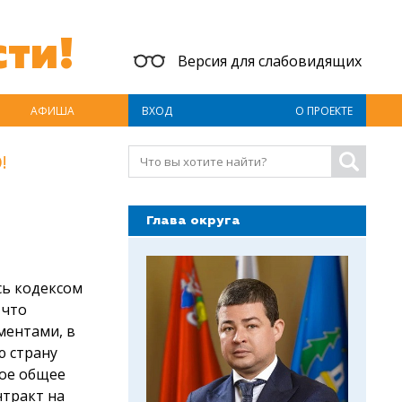
ти!
Версия для слабовидящих
АФИША
ВХОД
О ПРОЕКТЕ
!
Глава округа
сь кодексом
 что
ментами, в
ю страну
ое общее
нтракт на