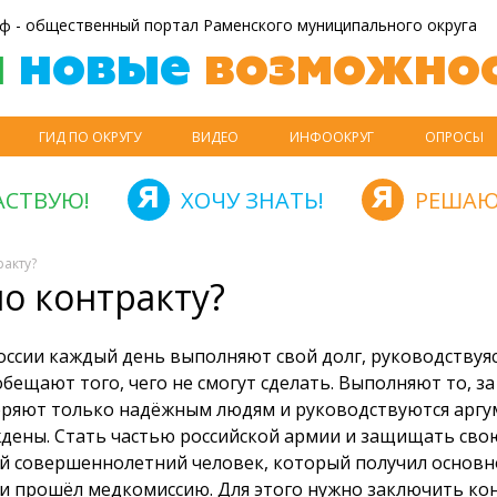
ф - общественный портал Раменского муниципального округа
й
новые
возможнос
ГИД ПО ОКРУГУ
ВИДЕО
ИНФООКРУГ
ОПРОСЫ
АСТВУЮ!
ХОЧУ ЗНАТЬ!
РЕШАЮ
ракту?
по контракту?
ссии каждый день выполняют свой долг, руководствуя
обещают того, чего не смогут сделать. Выполняют то, за
еряют только надёжным людям и руководствуются аргу
дены. Стать частью российской армии и защищать сво
й совершеннолетний человек, который получил основн
и прошёл медкомиссию. Для этого нужно заключить ко