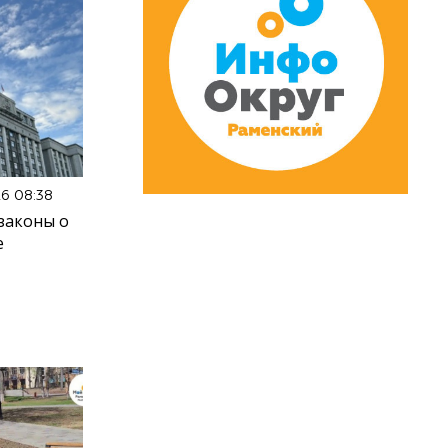
26 08:38
законы о
е