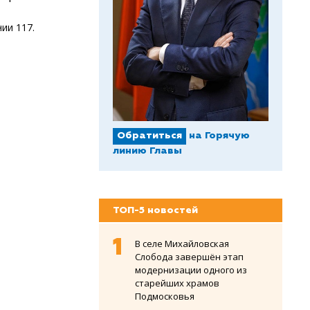
ии 117.
Обратиться
на Горячую
линию Главы
ТОП-5 новостей
В селе Михайловская
Слобода завершён этап
модернизации одного из
старейших храмов
Подмосковья