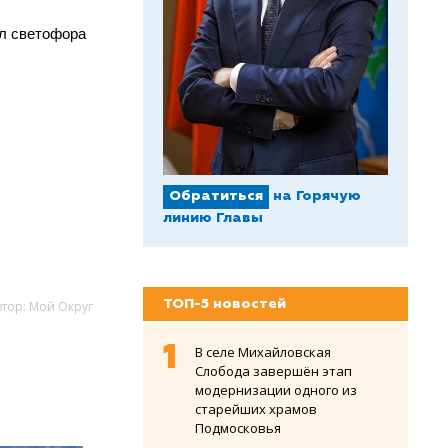
ал светофора
Обратиться
на Горячую
линию Главы
ТОП-5 новостей
втор: Мой Округ
В селе Михайловская
Слобода завершён этап
модернизации одного из
старейших храмов
Подмосковья