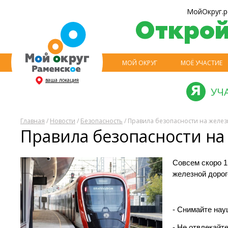
МойОкруг.р
Откро
МОЙ ОКРУГ
МОЁ УЧАСТИЕ
ваша локация
УЧ
Главная
/
Новости
/
Безопасность
/ Правила безопасности на желе
Правила безопасности на
Совсем скоро 1
железной дорог
- Снимайте на
- Не отвлекайт