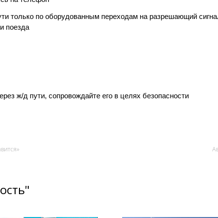
ути только по оборудованным переходам на разрешающий сигн
ии поезда
ерез ж/д пути, сопровождайте его в целях безопасности
авится»
А
ость"