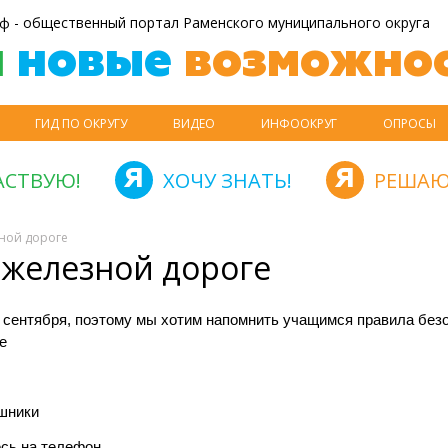
ф - общественный портал Раменского муниципального округа
й
новые
возможнос
ГИД ПО ОКРУГУ
ВИДЕО
ИНФООКРУГ
ОПРОСЫ
АСТВУЮ!
ХОЧУ ЗНАТЬ!
РЕШАЮ
зной дороге
 железной дороге
 сентября, поэтому мы хотим напомнить учащимся правила без
е
ушники
есь на телефон