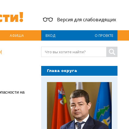
ти!
Версия для слабовидящих
АФИША
ВХОД
О ПРОЕКТЕ
!
Глава округа
опасности на