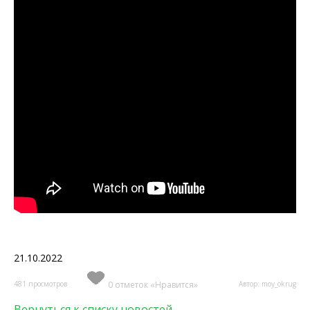
21.10.2022
481 просмотров
0 отметок «Нравится»
Автор: moy_okrug
Вернуться к списку новостей