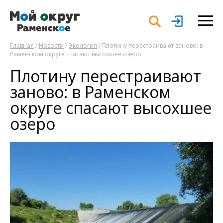
Главная
/
Новости
/
Экология
/ Плотину перестраивают заново: в
Раменском округе спасают высохшее озеро
Плотину перестраивают
заново: в Раменском
округе спасают высохшее
озеро