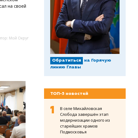
сал на своей
втор: Мой Округ
Обратиться
на Горячую
линию Главы
ТОП-5 новостей
В селе Михайловская
Слобода завершён этап
модернизации одного из
старейших храмов
Подмосковья