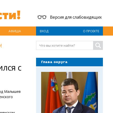
ти!
Версия для слабовидящих
АФИША
ВХОД
О ПРОЕКТЕ
!
Глава округа
лся с
ард Малышев
енского
аменском