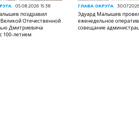
РУГА
05.08.2026 15:38
ГЛАВА ОКРУГА
30.07.202
алышев поздравил
Эдуард Малышев прове
 Великой Отечественной
еженедельное операти
лью Дмитриевича
совещание администрац
с 100-летием