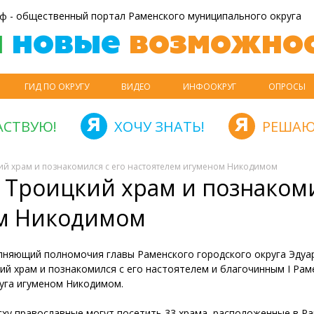
ф - общественный портал Раменского муниципального округа
й
новые
возможнос
ГИД ПО ОКРУГУ
ВИДЕО
ИНФООКРУГ
ОПРОСЫ
АСТВУЮ!
ХОЧУ ЗНАТЬ!
РЕШАЮ
ий храм и познакомился с его настоятелем игуменом Никодимом
 Троицкий храм и познакоми
ом Никодимом
лняющий полномочия главы Раменского городского округа Эду
ий храм и познакомился с его настоятелем и благочинным I Рам
уга игуменом Никодимом.
сху православные могут посетить 33 храма, расположенные в Р