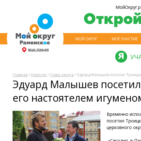
МойОкруг.р
Откро
МОЙ ОКРУГ
МОЁ УЧАСТИЕ
ваша локация
УЧ
Главная
/
Новости
/
Глава округа
/ Эдуард Малышев посетил Троицк
Эдуард Малышев посетил
его настоятелем игумен
Временно испо
посетил Троицк
церковного окр
«Сегодня, в Па