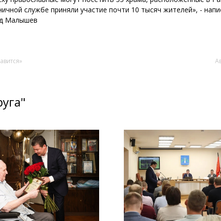
дничной службе приняли участие почти 10 тысяч жителей», - напи
рд Малышев
авится»
А
руга"