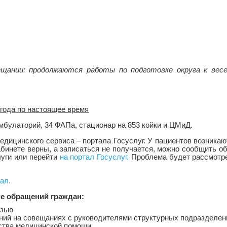
ещании: продолжаются работы по подготовке округа к вес
года по настоящее время
мбулаторий, 34 ФАПа, стационар на 853 койки и ЦМиД.
едицинского сервиса – портала Госуслуг. У пациентов возника
абинете верны, а записаться не получается, можно сообщить о
уги или перейти
на портал Госуслуг.
Проблема будет рассмотре
ал.
ке обращений граждан:
язью
ний на совещаниях с руководителями структурных подразделен
ества медицинской помощи