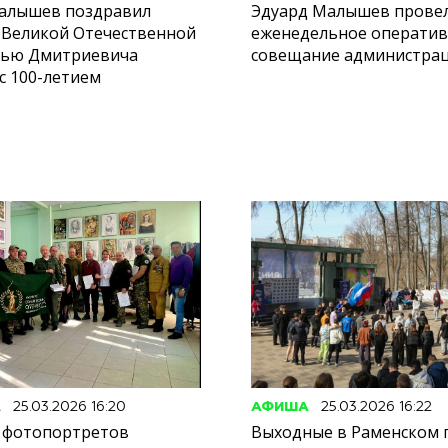
алышев поздравил
Эдуард Малышев прове
 Великой Отечественной
еженедельное операти
лью Дмитриевича
совещание администрац
с 100-летием
А
25.03.2026 16:20
АФИША
25.03.2026 16:22
 фотопортретов
Выходные в Раменском п