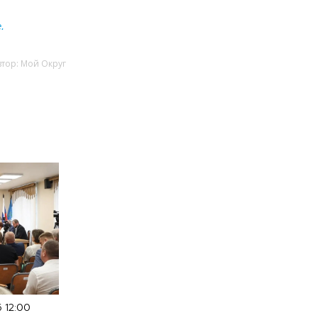
е
.
втор: Мой Округ
6 12:00