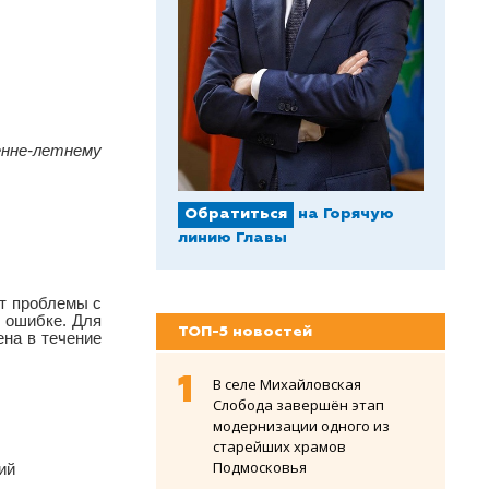
енне-летнему
Обратиться
на Горячую
линию Главы
ют проблемы с
б ошибке. Для
ТОП-5 новостей
на в течение
В селе Михайловская
Слобода завершён этап
модернизации одного из
старейших храмов
Подмосковья
ий