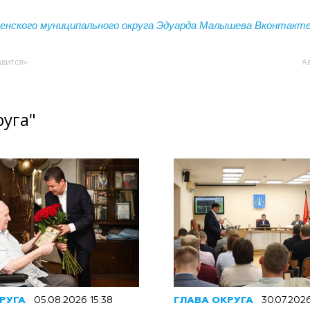
енского муниципального округа Эдуарда Малышева
Вконтакт
авится»
А
руга"
РУГА
05.08.2026 15:38
ГЛАВА ОКРУГА
30.07.202