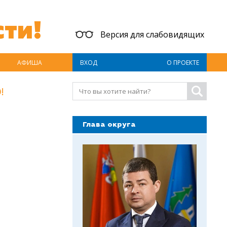
ти!
Версия для слабовидящих
АФИША
ВХОД
О ПРОЕКТЕ
!
Глава округа