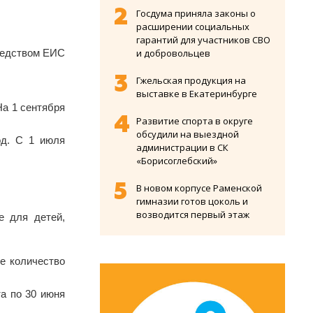
Госдума приняла законы о
расширении социальных
гарантий для участников СВО
редством ЕИС
и добровольцев
Гжельская продукция на
выставке в Екатеринбурге
На 1 сентября
Развитие спорта в округе
обсудили на выездной
од. C 1 июля
администрации в СК
«Борисоглебский»
В новом корпусе Раменской
гимназии готов цоколь и
возводится первый этаж
е для детей,
е количество
та по 30 июня