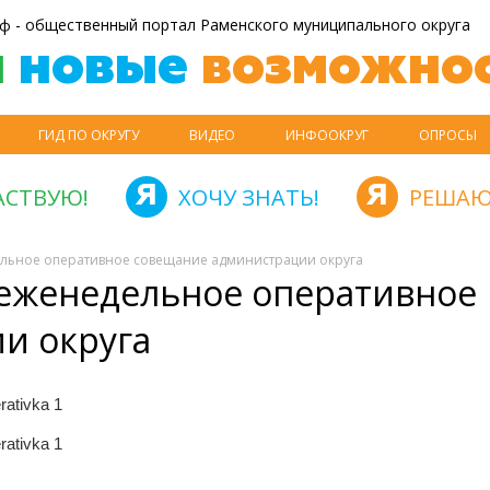
ф - общественный портал Раменского муниципального округа
й
новые
возможнос
ГИД ПО ОКРУГУ
ВИДЕО
ИНФООКРУГ
ОПРОСЫ
АСТВУЮ!
ХОЧУ ЗНАТЬ!
РЕШАЮ
ельное оперативное совещание администрации округа
еженедельное оперативное
и округа