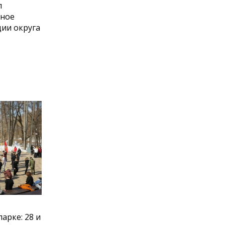
л
вное
ии округа
арке: 28 и