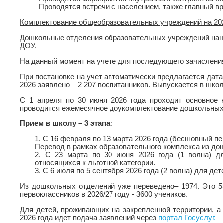
Проводятся встречи с населением, также главный в
Комплектование общеобразовательных учреждений на 202
Дошкольные отделения образовательных учреждений наш
ДОУ.
На данный момент на учете для последующего зачисления в
При постановке на учет автоматически предлагается дата 
2026 заявлено – 2 207 воспитанников. Выпускается в школ
С 1 апреля по 30 июня 2026 года проходит основное
проводится ежемесячное доукомплектование дошкольных 
Прием в школу – 3 этапа:
1. С 16 февраля по 13 марта 2026 года (бесшовный пе
Перевод в рамках образовательного комплекса из до
2. С 23 марта по 30 июня 2026 года (1 волна) д
относящихся к льготной категории.
3. С 6 июля по 5 сентября 2026 года (2 волна) для д
Из дошкольных отделений уже переведено– 1974. Это 5
первоклассников в 2026/27 году - 3600 учеников.
Для детей, проживающих на закрепленной территории, а 
2026 года идет подача заявлений через
портал Госуслуг.