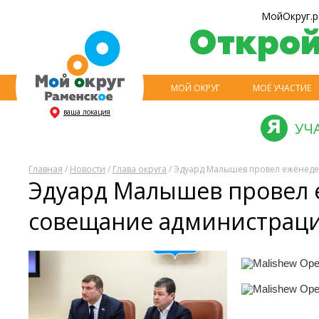
МойОкруг.р
Откро
МОЙ ОКРУГ
МОЁ УЧАСТИЕ
ваша локация
УЧ
Главная
/
Новости
/
Глава округа
/ Эдуард Малышев провел еженед
Эдуард Малышев провел 
совещание администраци