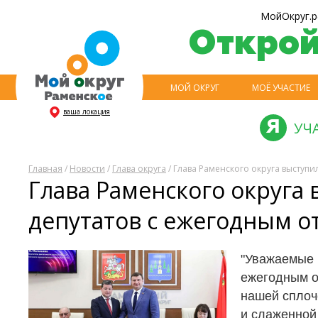
МойОкруг.р
Откро
МОЙ ОКРУГ
МОЁ УЧАСТИЕ
ваша локация
УЧ
Главная
/
Новости
/
Глава округа
/ Глава Раменского округа выступи
Глава Раменского округа
депутатов с ежегодным о
"Уважаемые 
ежегодным о
нашей сплоч
и слаженной