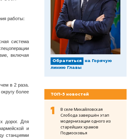
ния работы:
сная система
спецоперации
вие, включая
Обратиться
на Горячую
линию Главы
чем в 2 раза.
 округу более
ТОП-5 новостей
В селе Михайловская
Слобода завершён этап
модернизации одного из
х дорог. Для
старейших храмов
оармейской и
Подмосковья
ду станциями