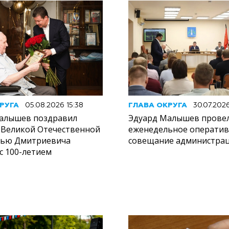
РУГА
05.08.2026 15:38
ГЛАВА ОКРУГА
30.07.202
алышев поздравил
Эдуард Малышев прове
 Великой Отечественной
еженедельное операти
лью Дмитриевича
совещание администрац
с 100-летием