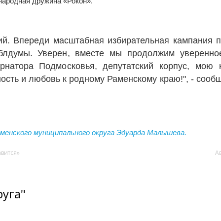
народная дружина «Рокон».
й. Впереди масштабная избирательная кампания 
блдумы. Уверен, вместе мы продолжим уверенно
рнатора Подмосковья, депутатский корпус, мою 
вность и любовь к родному Раменскому краю!", - соо
менского муниципального округа Эдуарда Малышева.
авится»
А
руга"