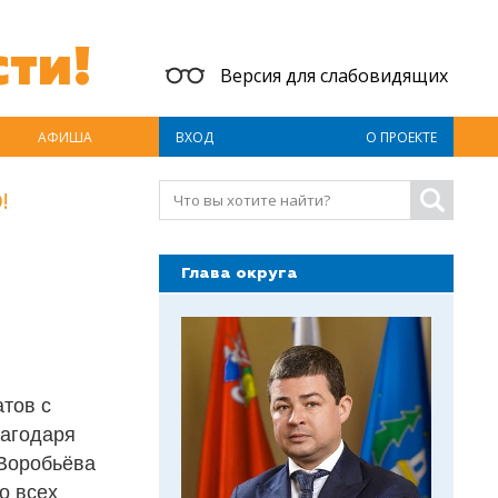
ти!
Версия для слабовидящих
АФИША
ВХОД
О ПРОЕКТЕ
!
Глава округа
тов с
лагодаря
Воробьёва
о всех