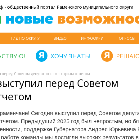
ф - общественный портал Раменского муниципального округа
й
новые
возможнос
ГИД ПО ОКРУГУ
ВИДЕО
ИНФООКРУГ
ОПРОСЫ
АСТВУЮ!
ХОЧУ ЗНАТЬ!
РЕШАЮ
л перед Советом депутатов с ежегодным отчетом
 выступил перед Советом
тчетом
раменчане! Сегодня выступил перед Советом депута
тчетом. Предыдущий 2025 год был непростым, но б
енности, поддержке Губернатора Андрея Юрьевича 
 работе команды мы достигли высоких результатов в