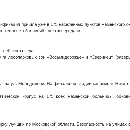
ификация пришла уже в 175 населенных пунктов Раменского окр
, теплосетей и линий электропередачи.
глебского озера.
0 га лесопарковых зон «Восьмидорожье» и «Зверинец» (завер
ст на ул. Молодежной. На финальной стадии капремонт Никит
втический корпус на 175 коек Раменской больницы, обнов
рку лучших по Московской области. Безопасность на улицах 