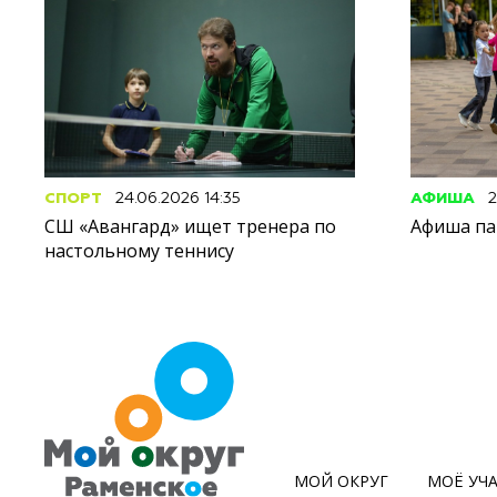
СПОРТ
24.06.2026 14:35
АФИША
2
СШ «Авангард» ищет тренера по
Афиша па
настольному теннису
МОЙ ОКРУГ
МОЁ УЧ