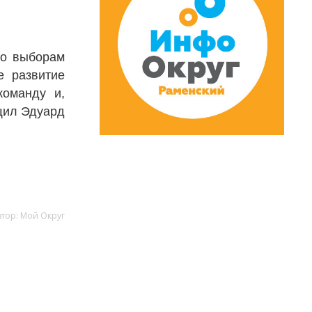
по выборам
е развитие
команду и,
бщил Эдуард
втор: Мой Округ