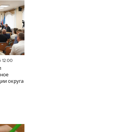
6 12:00
л
вное
ии округа