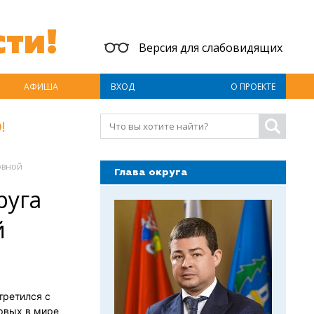
ти!
Версия для слабовидящих
АФИША
ВХОД
О ПРОЕКТЕ
!
овной
Глава округа
руга
й
третился с
рвых в мире