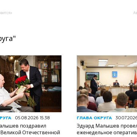
авится»
А
руга"
РУГА
05.08.2026 15:38
ГЛАВА ОКРУГА
30.07.202
алышев поздравил
Эдуард Малышев прове
 Великой Отечественной
еженедельное операти