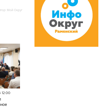
втор: Мой Округ
6 12:00
л
вное