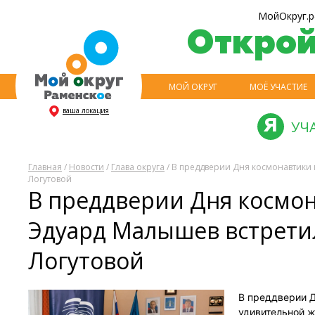
МойОкруг.р
Откро
МОЙ ОКРУГ
МОЁ УЧАСТИЕ
ваша локация
УЧ
Главная
/
Новости
/
Глава округа
/ В преддверии Дня космонавтики
Логутовой
В преддверии Дня космон
Эдуард Малышев встрети
Логутовой
В преддверии Д
удивительной ж