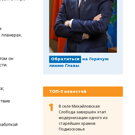
я
 планерах.
,
том он
Обратиться
на Горячую
сти.
линию Главы
а;
ТОП-5 новостей
ствие
В селе Михайловская
Слобода завершён этап
модернизации одного из
старейших храмов
работкой
Подмосковья