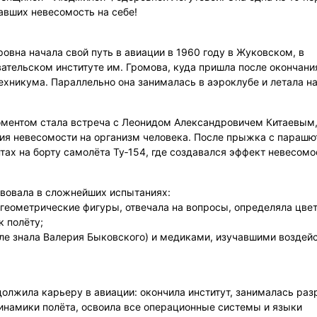
вших невесомость на себе!
вна начала свой путь в авиации в 1960 году в Жуковском, в
ательском институте им. Громова, куда пришла после окончани
ехникума. Параллельно она занималась в аэроклубе и летала на
ментом стала встреча с Леонидом Александровичем Китаевым
я невесомости на организм человека. После прыжка с парашю
ах на борту самолёта Ту‑154, где создавался эффект невесомо
вовала в сложнейших испытаниях:
геометрические фигуры, отвечала на вопросы, определяла цвет
к полёту;
ле знала Валерия Быковского) и медиками, изучавшими воздей
лжила карьеру в авиации: окончила институт, занималась раз
намики полёта, освоила все операционные системы и языки