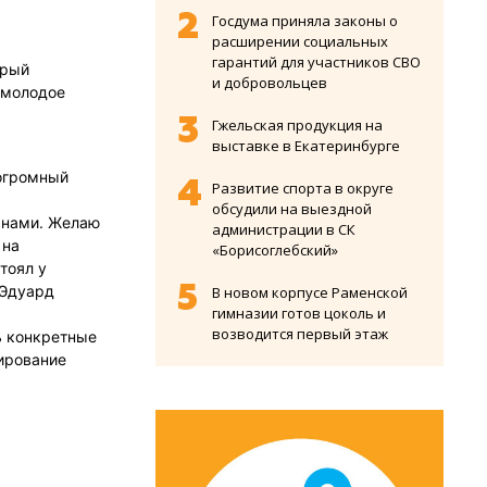
Госдума приняла законы о
расширении социальных
гарантий для участников СВО
орый
и добровольцев
 молодое
Гжельская продукция на
выставке в Екатеринбурге
 огромный
Развитие спорта в округе
обсудили на выездной
с нами. Желаю
администрации в СК
 на
«Борисоглебский»
тоял у
 Эдуард
В новом корпусе Раменской
гимназии готов цоколь и
возводится первый этаж
ь конкретные
ирование