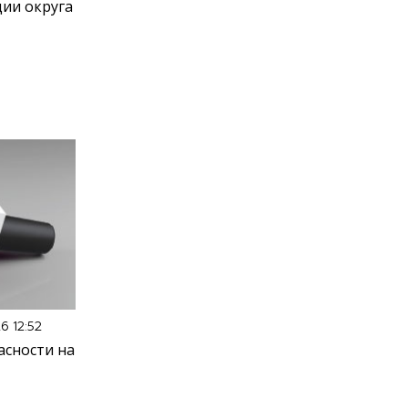
ии округа
6 12:52
асности на