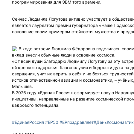
программирования для ЭВМ того времени.
Сейчас Людмила Логутова активно участвует в общественн
является лауреатом премии губернатора «Наше Подмоско
поколение своим примером стойкости, мужества и преда
В ходе встречи Людмила Фёдоровна поделилась своими
вклад внесли обычные люди в освоение космоса.
«От всей души благодарю Людмилу Логутову за эту встреч
ей крепкого здоровья, благополучия и бодрости духа на д
свершения, учит их верить в себя и не бояться трудносте
истоков отечественной авиации и космонавтики, – учёных
Малышев.
В 2026 году «Единая Россия» сформирует новую Народну
инициативы, направленные на развитие космической про
кадрового потенциала.
#ЕдинаяРоссия
#ЕР50
#ЕРпоздравляет
#ДеньКосмонавтик