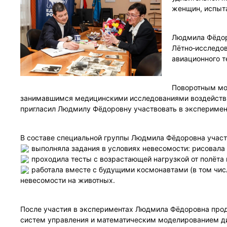
женщин, испыта
Людмила Фёдоро
Лётно‑исследов
авиационного т
Поворотным мо
занимавшимся медицинскими исследованиями воздействи
пригласил Людмилу Фёдоровну участвовать в эксперимент
В составе специальной группы Людмила Фёдоровна участ
выполняла задания в условиях невесомости: рисовала 
проходила тесты с возрастающей нагрузкой от полёта 
работала вместе с будущими космонавтами (в том чис
невесомости на животных.
После участия в экспериментах Людмила Фёдоровна продо
систем управления и математическим моделированием ди