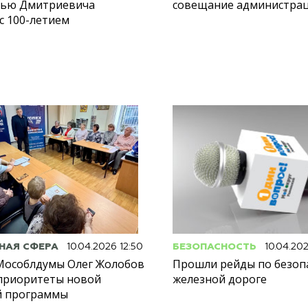
лью Дмитриевича
совещание администрац
с 100-летием
НАЯ СФЕРА
10.04.2026 12:50
БЕЗОПАСНОСТЬ
10.04.202
Мособлдумы Олег Жолобов
Прошли рейды по безоп
приоритеты новой
железной дороге
й программы