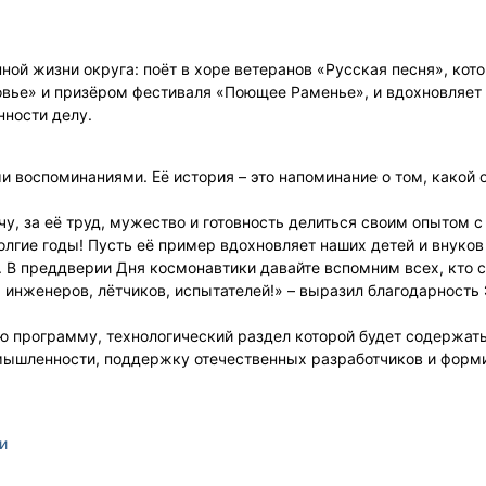
ой жизни округа: поёт в хоре ветеранов «Русская песня», кот
вье» и призёром фестиваля «Поющее Раменье», и вдохновляет
нности делу.
 воспоминаниями. Её история – это напоминание о том, какой
у, за её труд, мужество и готовность делиться своим опытом 
олгие годы! Пусть её пример вдохновляет наших детей и внуков
й. В преддверии Дня космонавтики давайте вспомним всех, кто с
, инженеров, лётчиков, испытателей!» – выразил благодарность
ю программу, технологический раздел которой будет содержат
мышленности, поддержку отечественных разработчиков и форм
и