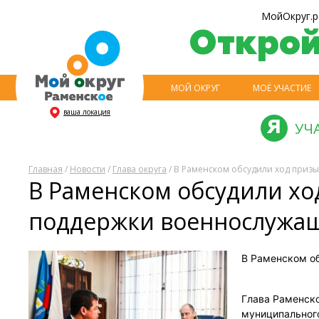
МойОкруг.р
Откро
МОЙ ОКРУГ
МОЁ УЧАСТИЕ
ваша локация
УЧ
Главная
/
Новости
/
Глава округа
/ В Раменском обсудили ход при
В Раменском обсудили х
поддержки военнослужа
В Раменском о
Глава Раменск
муниципального