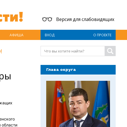
ти!
Версия для слабовидящих
АФИША
ВХОД
О ПРОЕКТЕ
!
Глава округа
еры
ужащих
енского
 области