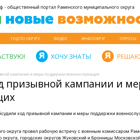
ф - общественный портал Раменского муниципального округа
й
новые
возможнос
ГИД ПО ОКРУГУ
ВИДЕО
ИНФООКРУГ
ОПРОСЫ
АСТВУЮ!
ХОЧУ ЗНАТЬ!
РЕШАЮ
зывной кампании и меры поддержки военнослужащих
од призывной кампании и м
щих
бсудили ход призывной кампании и меры поддержки военносл
ого округа провел рабочую встречу с военным комиссаром Рам
 округа, городских округов Жуковский и Бронницы Московской