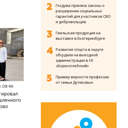
Госдума приняла законы о
расширении социальных
гарантий для участников СВО
и добровольцев
Гжельская продукция на
выставке в Екатеринбурге
Развитие спорта в округе
обсудили на выездной
администрации в СК
«Борисоглебский»
Пример верности профессии
от семьи Дутиковых
6 08:46
тировал
шленного
ново