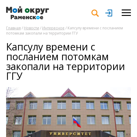
Главная
/
Новости
/
Интересное
/ Капсулу времени с посланием
потомкам закопали на территории ГГУ
Капсулу времени с
посланием потомкам
закопали на территории
ГГУ