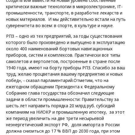
создать или вывести на новый уровень собственные
критически важные технологии в микроэлектронике, IT-
промышленности, транспорте, в разработке лекарств и
новых материалов. И мы дейстивительно встали на путь
суверенитета во всем: в спорте, в культуре и науке.
РПЗ – одно из тех предприятий, за годы существования
которого было произведено и выпущено в эксплуатацию
около 400 наименований бортовых навигационных
приборов, систем и комплексов. Практически все типы
самолетов и вертолетов, построенные в стране после
1940 года, имеют на борту приборы РПЗ. Спасибо за ваш
труд, желаю процветания вашему предприятию и новых
побед», - сказал парламентарий.Отметим, что на
ежегодном обращении Президента к Федеральному
Собранию глава государства обозначил следующие
задачи в области промышленности: Правительству за
шесть лет направить порядка 20 млрд руб. субсидий
компаниям на НИОКР и промышленную ипотеку, за этот
же период увеличить на две трети несырьевой
неэнергетический экспорт РФ, доля импорта в России
должна снизиться до 17 % ВВП до 2030 года, при этом