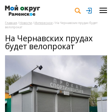
Главная
/
Новости
/
Интересное
/ На Чернавских прудах будет
велопрокат
На Чернавских прудах
будет велопрокат