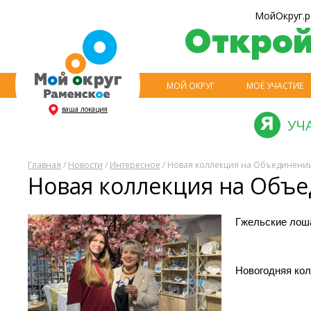
МойОкруг.р
Откро
МОЙ ОКРУГ
МОЁ УЧАСТИЕ
ваша локация
УЧ
Главная
/
Новости
/
Интересное
/ Новая коллекция на Объединени
Новая коллекция на Объ
Гжельские лоша
Новогодняя кол