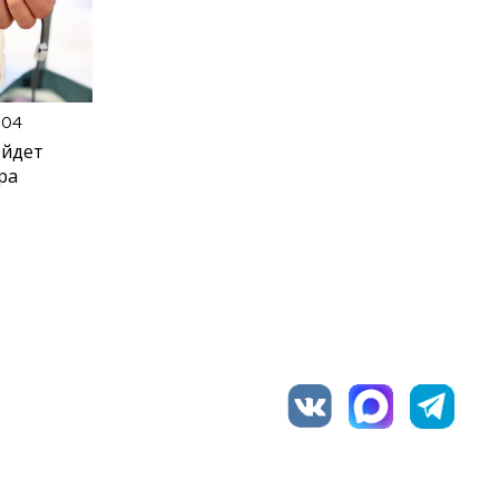
:04
ойдет
ра