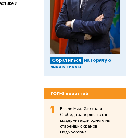
астике и
Обратиться
на Горячую
линию Главы
ТОП-5 новостей
В селе Михайловская
Слобода завершён этап
модернизации одного из
старейших храмов
Подмосковья