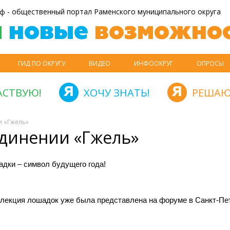
ф - общественный портал Раменского муниципального округа
й
новые
возможнос
ГИД ПО ОКРУГУ
ВИДЕО
ИНФООКРУГ
ОПРОСЫ
АСТВУЮ!
ХОЧУ ЗНАТЬ!
РЕШАЮ
и «Гжель»
единении «Гжель»
дки – символ будущего года!
лекция лошадок уже была представлена на форуме в Санкт-Пе