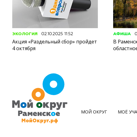
ЭКОЛОГИЯ
02.10.2025 11:52
АФИША
0
Акция «Раздельный сбор» пройдет
В Раменс
4 октября
областно
МОЙ ОКРУГ
МОЁ УЧ
МойОкруг.рф