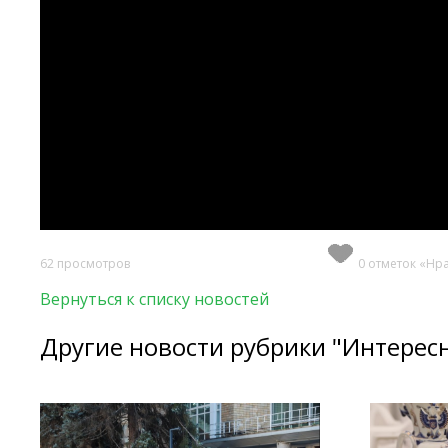
62 просмотров
0 отметок «Нр
Вернуться к списку новостей
Другие новости рубрики "Интерес