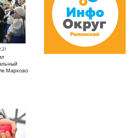
:21
ил
иальный
еле Марково