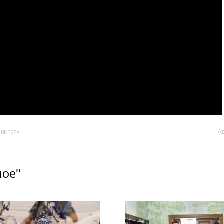
авится»
А
ное"