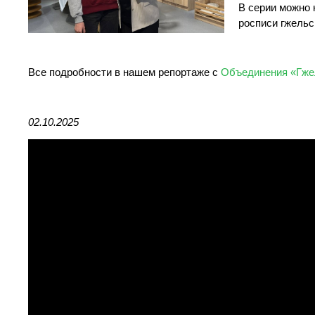
В серии можно 
росписи гжельс
Все подробности в нашем репортаже с
Объединения «Гже
02.10.2025