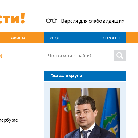
ти!
Версия для слабовидящих
АФИША
ВХОД
О ПРОЕКТЕ
!
Глава округа
тербурге