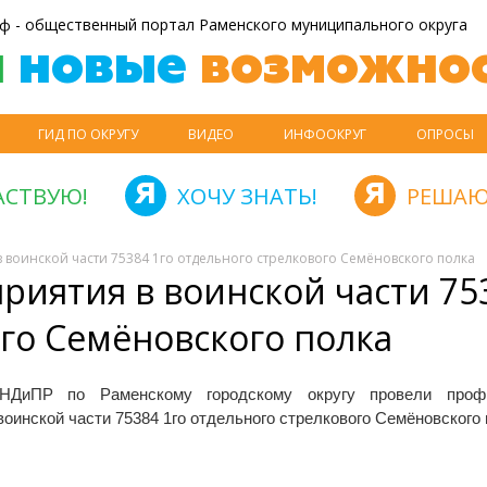
ф - общественный портал Раменского муниципального округа
й
новые
возможнос
ГИД ПО ОКРУГУ
ВИДЕО
ИНФООКРУГ
ОПРОСЫ
АСТВУЮ!
ХОЧУ ЗНАТЬ!
РЕШАЮ
 воинской части 75384 1го отдельного стрелкового Семёновского полка
иятия в воинской части 75
ого Семёновского полка
НДиПР по Раменскому городскому округу провели профи
воинской части 75384 1го отдельного стрелкового Семёновского 