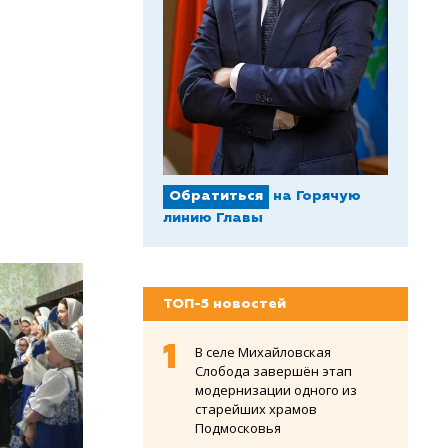
Обратиться
на Горячую
линию Главы
ТОП-5 новостей
В селе Михайловская
Слобода завершён этап
модернизации одного из
старейших храмов
Подмосковья