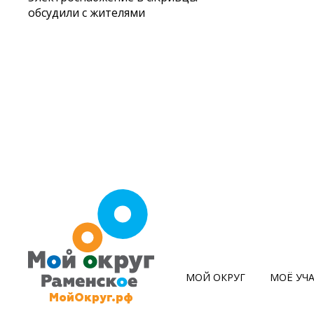
обсудили с жителями
МОЙ ОКРУГ
МОЁ УЧ
МойОкруг.рф