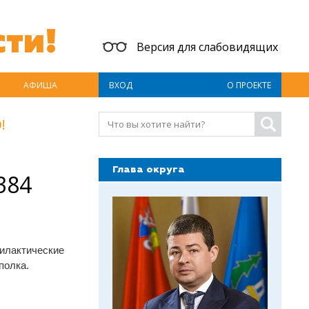
ти!
Версия для слабовидящих
АФИША
ВХОД
О ПРОЕКТЕ
!
Глава округа
384
лактические
полка.