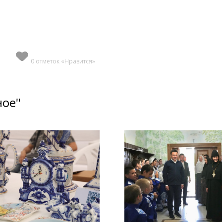
0 отметок «Нравится»
ное"