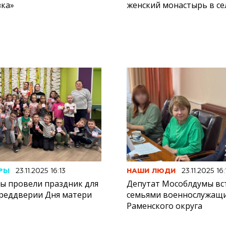
зка»
женский монастырь в с
РЫ
23.11.2025 16:13
НАШИ ЛЮДИ
23.11.2025 16:
ы провели праздник для
Депутат Мособлдумы вст
преддверии Дня матери
семьями военнослужащи
Раменского округа