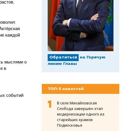
растов.
озволил
Актёрская
ие каждой
Обратиться
на Горячую
ись мыслями о
линию Главы
я в
ТОП-5 новостей
ных событий
В селе Михайловская
Слобода завершён этап
модернизации одного из
старейших храмов
Подмосковья