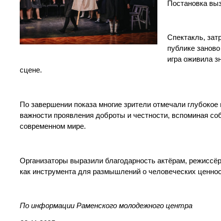
Постановка выз
Спектакль, зат
публике заново
игра оживила з
сцене.
По завершении показа многие зрители отмечали глубокое 
важности проявления доброты и честности, вспоминая со
современном ми
ре.
Организаторы выразили благодарность актёрам, режиссё
как инструмента для размышлений о человеческих ценнос
По информации Раменского молодежного центра