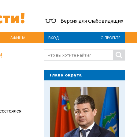
ти!
Версия для слабовидящих
АФИША
ВХОД
О ПРОЕКТЕ
!
Глава округа
 состоялся