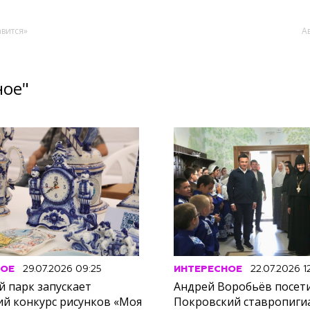
авится»
А
ное"
НОЕ
29.07.2026 09:25
ИНТЕРЕСНОЕ
22.07.2026 12
й парк запускает
Андрей Воробьёв посет
ий конкурс рисунков «Моя
Покровский ставропиг