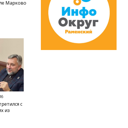
еле Марково
16
ретился с
х из