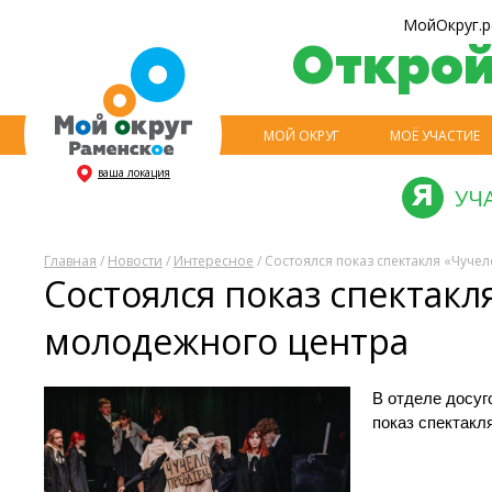
МойОкруг.р
Откро
МОЙ ОКРУГ
МОЁ УЧАСТИЕ
ваша локация
УЧ
Главная
/
Новости
/
Интересное
/ Состоялся показ спектакля «Чуч
Состоялся показ спектакл
молодежного центра
В отделе досуг
показ спектакл