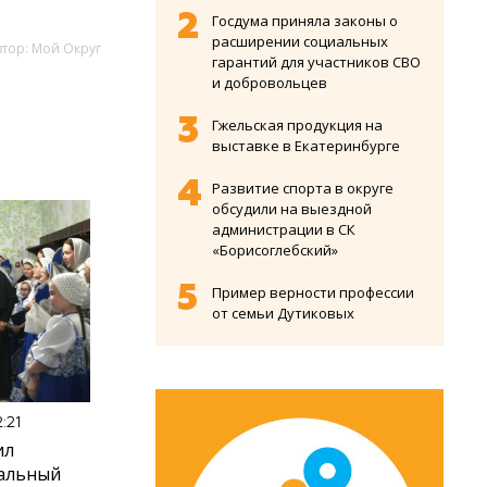
Госдума приняла законы о
расширении социальных
втор: Мой Округ
гарантий для участников СВО
и добровольцев
Гжельская продукция на
выставке в Екатеринбурге
Развитие спорта в округе
обсудили на выездной
администрации в СК
«Борисоглебский»
Пример верности профессии
от семьи Дутиковых
:21
ил
иальный