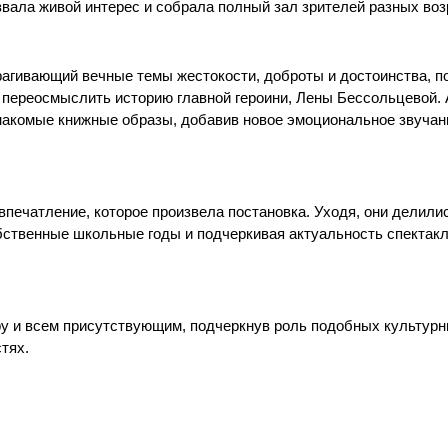
вала живой интерес и собрала полный зал зрителей разных воз
рагивающий вечные темы жестокости, доброты и достоинства, п
 переосмыслить историю главной героини, Лены Бессольцевой. 
накомые книжные образы, добавив новое эмоциональное звучан
впечатление, которое произвела постановка. Уходя, они делил
бственные школьные годы и подчеркивая актуальность спектакл
ру и всем присутствующим, подчеркнув роль подобных культур
тях.