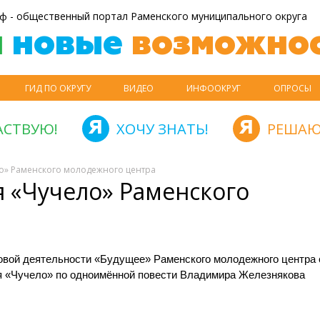
ф - общественный портал Раменского муниципального округа
й
новые
возможнос
ГИД ПО ОКРУГУ
ВИДЕО
ИНФООКРУГ
ОПРОСЫ
АСТВУЮ!
ХОЧУ ЗНАТЬ!
РЕШАЮ
ело» Раменского молодежного центра
я «Чучело» Раменского
овой деятельности «Будущее» Раменского молодежного центра
я «Чучело» по одноимённой повести Владимира Железнякова