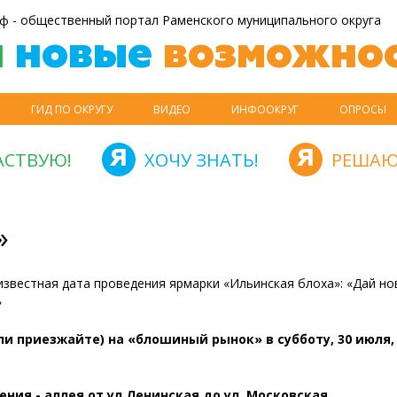
ф - общественный портал Раменского муниципального округа
й
новые
возможнос
ГИД ПО ОКРУГУ
ВИДЕО
ИНФООКРУГ
ОПРОСЫ
АСТВУЮ!
ХОЧУ ЗНАТЬ!
РЕШАЮ
»
известная дата проведения ярмарки «Ильинская блоха»: «Дай н
»
и приезжайте) на «блошиный рынок» в субботу, 30 июля,
ния - аллея от ул.Ленинская до ул. Московская.