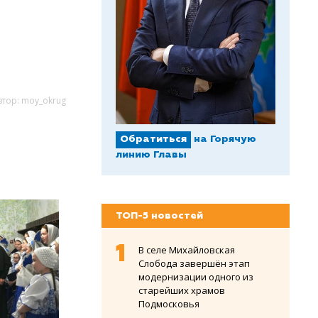
втор: moy_okrug
Обратиться
на Горячую
линию Главы
ТОП-5 новостей
В селе Михайловская
Слобода завершён этап
модернизации одного из
старейших храмов
Подмосковья