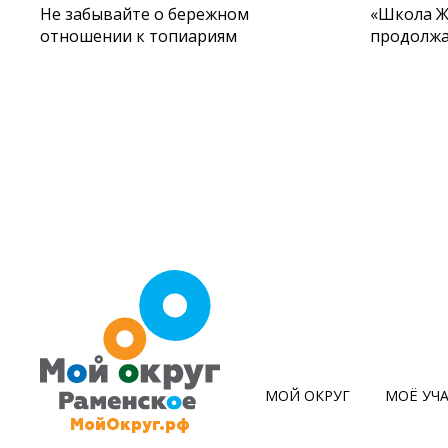
Не забывайте о бережном
«Школа Ж
отношении к топиариям
продолжа
МОЙ ОКРУГ
МОЁ УЧ
МойОкруг.рф