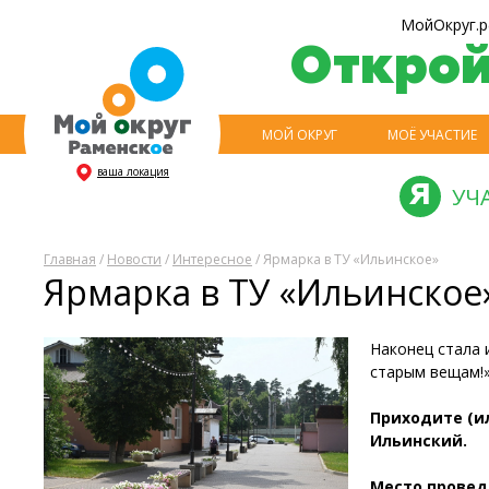
МойОкруг.р
Откро
МОЙ ОКРУГ
МОЁ УЧАСТИЕ
ваша локация
УЧ
Главная
/
Новости
/
Интересное
/ Ярмарка в ТУ «Ильинское»
Ярмарка в ТУ «Ильинское
Наконец стала 
старым вещам!
Приходите (ил
Ильинский.
Место проведе