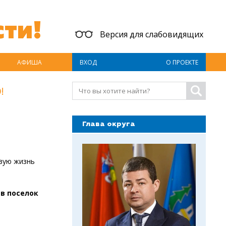
ти!
Версия для слабовидящих
АФИША
ВХОД
О ПРОЕКТЕ
!
Глава округа
овую жизнь
 в поселок