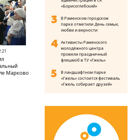
администрации в СК
«Борисоглебский»
В Раменском городском
парке отметили День семьи,
любви и верности
Активисты Раменского
молодёжного центра
:21
провели праздничный
ил
флешмоб в ТУ «Гжель»
иальный
еле Марково
В ландшафтном парке
«Гжель» состоится фестиваль
«Гжель собирает друзей»