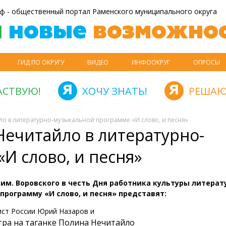
ф - общественный портал Раменского муниципального округа
й
новые
возможнос
ГИД ПО ОКРУГУ
ВИДЕО
ИНФООКРУГ
ОПРОСЫ
АСТВУЮ!
ХОЧУ ЗНАТЬ!
РЕШАЮ
о в литературно-музыкальной программе «И слово, и песня»
ечитайло в литературно-
И слово, и песня»
 им. Воровского в честь Дня работника культуры литерат
программу «И слово, и песня» представят:
ист России Юрий Назаров и
атра на таганке Полина Нечитайло