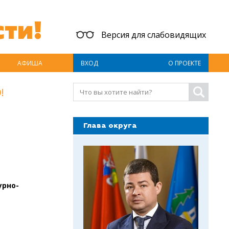
ти!
Версия для слабовидящих
АФИША
ВХОД
О ПРОЕКТЕ
!
Глава округа
урно-