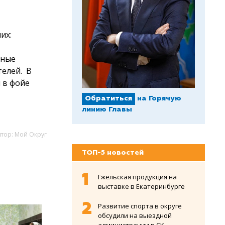
их:
сные
телей.
В
 в фойе
Обратиться
на Горячую
линию Главы
втор: Мой Округ
ТОП-5 новостей
Гжельская продукция на
выставке в Екатеринбурге
Развитие спорта в округе
обсудили на выездной