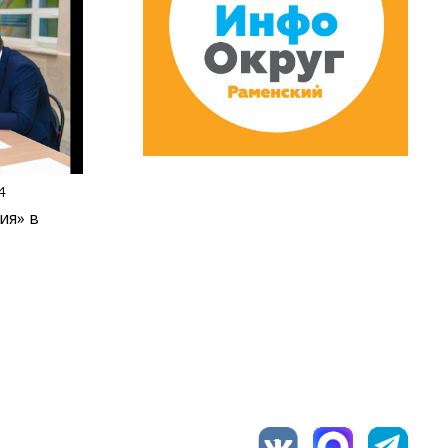
4
ия» в