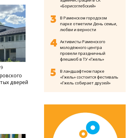
администрации в СК
«Борисоглебский»
В Раменском городском
парке отметили День семьи,
любви и верности
Активисты Раменского
молодёжного центра
провели праздничный
флешмоб в ТУ «Гжель»
59
В ландшафтном парке
ровского
«Гжель» состоится фестиваль
ытых дверей
«Гжель собирает друзей»