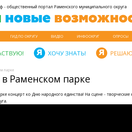
ф - общественный портал Раменского муниципального округа
й
новые
возможнос
ГИД ПО ОКРУГУ
ВИДЕО
ИНФООКРУГ
ОПРОСЫ
АСТВУЮ!
ХОЧУ ЗНАТЬ!
РЕШАЮ
ом парке
 в Раменском парке
рке концерт ко Дню народного единства! На сцене - творческие
уга.