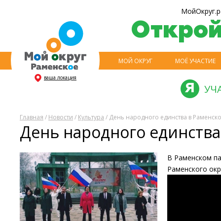
МойОкруг.р
Откро
МОЙ ОКРУГ
МОЁ УЧАСТИЕ
ваша локация
УЧ
Главная
/
Новости
/
Культура
/ День народного единства в Раменск
День народного единства
В Раменском па
Раменского окр