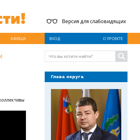
ти!
Версия для слабовидящих
АФИША
ВХОД
О ПРОЕКТЕ
!
Глава округа
 коллективы