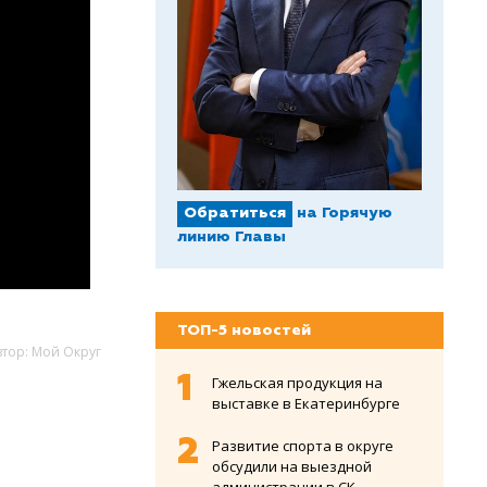
Обратиться
на Горячую
линию Главы
ТОП-5 новостей
втор: Мой Округ
Гжельская продукция на
выставке в Екатеринбурге
Развитие спорта в округе
обсудили на выездной