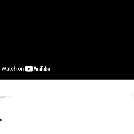
авится»
А
"