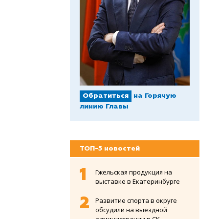
Обратиться
на Горячую
линию Главы
ТОП-5 новостей
Гжельская продукция на
выставке в Екатеринбурге
Развитие спорта в округе
обсудили на выездной