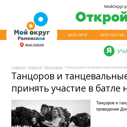
МойОкруг.р
Откро
МОЙ ОКРУГ
МОЁ УЧАСТИЕ
ваша локация
УЧ
Главная
/
Новости
/
Молодёжь
/ Танцоров и танцевальные коллекти
Танцоров и танцевальны
принять участие в батле
Танцоров и тан
проведения Дн