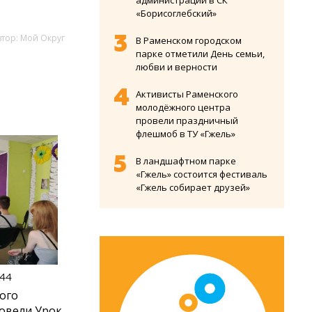
администрации в СК
«Борисоглебский»
втор: Мой Округ
В Раменском городском
парке отметили День семьи,
любви и верности
Активисты Раменского
молодёжного центра
провели праздничный
флешмоб в ТУ «Гжель»
В ландшафтном парке
«Гжель» состоится фестиваль
«Гжель собирает друзей»
:44
ого
овели Урок