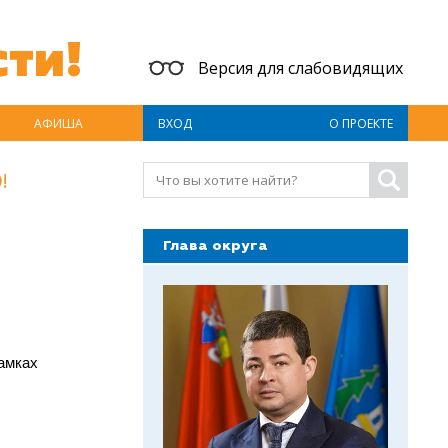
ти!
Версия для слабовидящих
АФИША
ВХОД
О ПРОЕКТЕ
!
Глава округа
амках