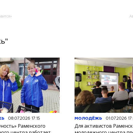
авится»
А
жь"
ЖЬ
08.07.2026 17:15
МОЛОДЁЖЬ
01.07.2026 17
ность» Раменского
Для активистов Раменск
ого центра работает
молодежного центра пр