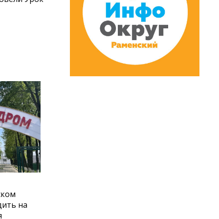
ском
дить на
я