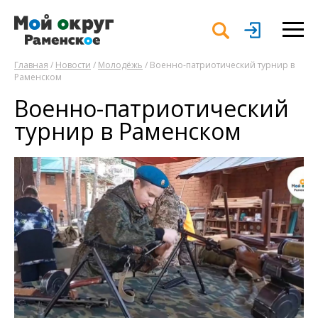
Главная
/
Новости
/
Молодёжь
/ Военно-патриотический турнир в
Раменском
Военно-патриотический
турнир в Раменском