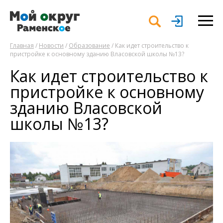
Главная
/
Новости
/
Образование
/ Как идет строительство к
пристройке к основному зданию Власовской школы №13?
Как идет строительство к
пристройке к основному
зданию Власовской
школы №13?