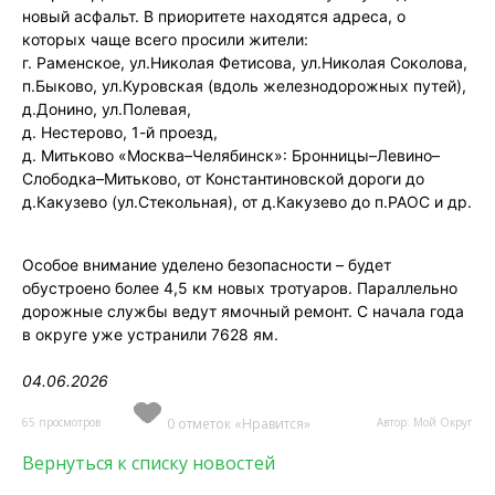
новый асфальт. В приоритете находятся адреса, о
которых чаще всего просили жители:
г. Раменское, ул.Николая Фетисова, ул.Николая Соколова,
п.Быково, ул.Куровская (вдоль железнодорожных путей),
д.Донино, ул.Полевая,
д. Нестерово, 1-й проезд,
д. Митьково «Москва–Челябинск»: Бронницы–Левино–
Слободка–Митьково, от Константиновской дороги до
д.Какузево (ул.Стекольная), от д.Какузево до п.РАОС и др.
Особое внимание уделено безопасности – будет
обустроено более 4,5 км новых тротуаров. Параллельно
дорожные службы ведут ямочный ремонт. С начала года
в округе уже устранили 7628 ям.
04.06.2026
65 просмотров
0 отметок «Нравится»
Автор: Мой Округ
Вернуться к списку новостей