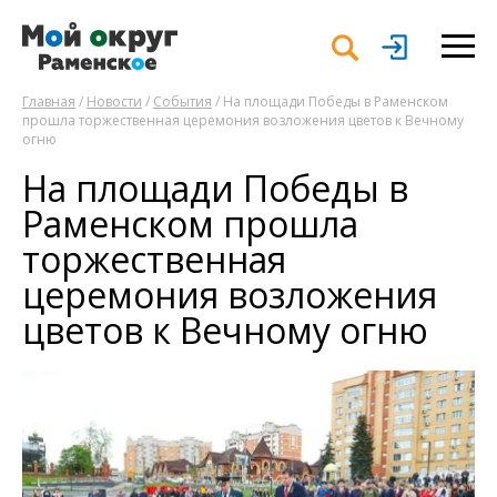
Главная
/
Новости
/
События
/ На площади Победы в Раменском
прошла торжественная церемония возложения цветов к Вечному
огню
На площади Победы в
Раменском прошла
торжественная
церемония возложения
цветов к Вечному огню