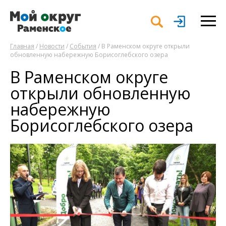
Главная
/
Новости
/
События
/ В Раменском округе открыли
обновленную набережную Борисоглебского озера
В Раменском округе
открыли обновленную
набережную
Борисоглебского озера