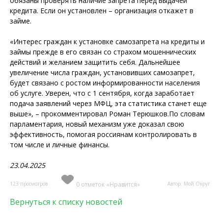
обязаны проверять наличие запрета перед выдачей
кредита. Если он установлен – организация откажет в
займе.
«Интерес граждан к установке самозапрета на кредиты и
займы прежде в его связан со страхом мошеннических
действий и желанием защитить себя. Дальнейшее
увеличение числа граждан, установивших самозапрет,
будет связано с ростом информированности населения
об услуге. Уверен, что с 1 сентября, когда заработает
подача заявлений через МФЦ, эта статистика станет еще
выше», – прокомментировал Роман Терюшков.По словам
парламентария, новый механизм уже доказал свою
эффективность, помогая россиянам контролировать в
том числе и личные финансы.
23.04.2025
123 просмотров
0 отметок «Нравится»
Автор: Мой Округ
Вернуться к списку новостей