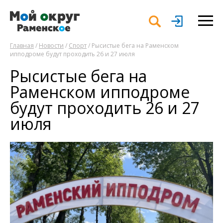
Главная
/
Новости
/
Спорт
/ Рысистые бега на Раменском
ипподроме будут проходить 26 и 27 июля
Рысистые бега на
Раменском ипподроме
будут проходить 26 и 27
июля