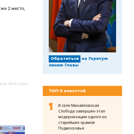
кже 2 место,
Обратиться
на Горячую
линию Главы
втор: Мой Округ
ТОП-5 новостей
В селе Михайловская
Слобода завершён этап
модернизации одного из
старейших храмов
Подмосковья