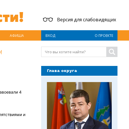
ти!
Версия для слабовидящих
АФИША
ВХОД
О ПРОЕКТЕ
!
Глава округа
авоевали 4
пятствиями и