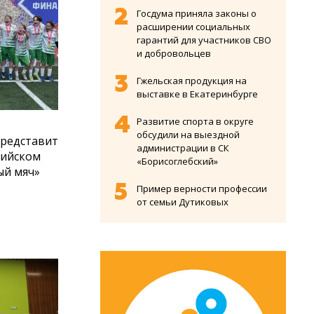
Госдума приняла законы о
расширении социальных
гарантий для участников СВО
и добровольцев
Гжельская продукция на
выставке в Екатеринбурге
Развитие спорта в округе
обсудили на выездной
представит
администрации в СК
сийском
«Борисоглебский»
ый мяч»
Пример верности профессии
от семьи Дутиковых