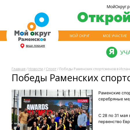
МойОкруг.р
Откро
МОЙ ОКРУГ
МОЁ УЧАСТИЕ
ваша локация
УЧ
Главная
/
Новости
/
Спорт
/ Победы Раменских спортсменов в Испа
Победы Раменских спорт
Раменские спор
серебряные ме
С 28 по 31 мая
первенство Ев