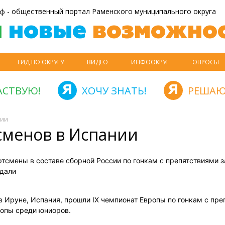
ф - общественный портал Раменского муниципального округа
й
новые
возможнос
ГИД ПО ОКРУГУ
ВИДЕО
ИНФООКРУГ
ОПРОСЫ
АСТВУЮ!
ХОЧУ ЗНАТЬ!
РЕШАЮ
нии
сменов в Испании
тсмены в составе сборной России по гонкам с препятствиями з
дали
 в Ируне, Испания, прошли IX чемпионат Европы по гонкам с пре
ропы среди юниоров.