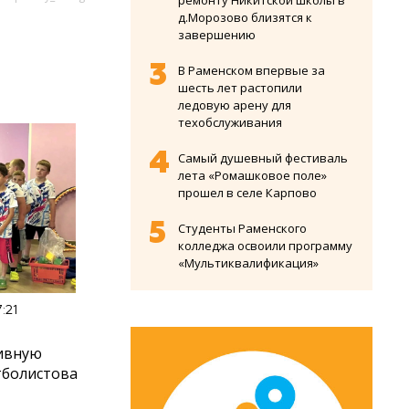
ремонту Никитской школы в
д.Морозово близятся к
завершению
В Раменском впервые за
шесть лет растопили
ледовую арену для
техобслуживания
Самый душевный фестиваль
лета «Ромашковое поле»
прошел в селе Карпово
Студенты Раменского
колледжа освоили программу
«Мультиквалификация»
:21
ивную
тболистова