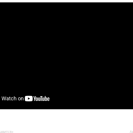
авится»
А