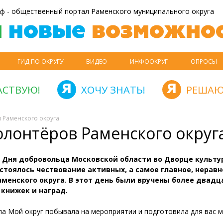
ф - общественный портал Раменского муниципального округа
й
новые
возможнос
ГИД ПО ОКРУГУ
ВИДЕО
ИНФООКРУГ
ОПРОСЫ
АСТВУЮ!
ХОЧУ ЗНАТЬ!
РЕШАЮ
 Раменского округа
лонтёров Раменского округ
 Дня добровольца Московской области во Дворце культу
остоялось чествование активных, а самое главное, нера
аменского округа. В этот день были вручены более двадц
 книжек и наград.
а Мой округ побывала на мероприятии и подготовила для вас 