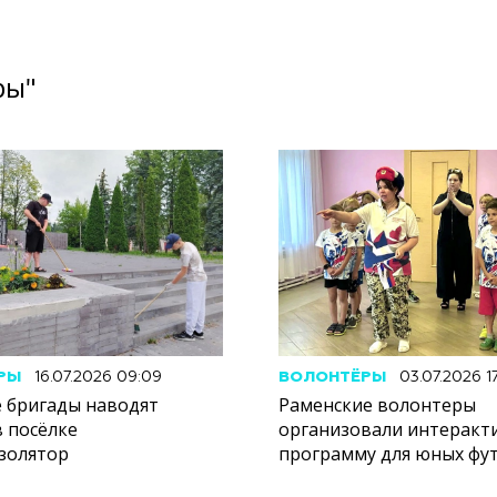
ры"
РЫ
16.07.2026 09:09
ВОЛОНТЁРЫ
03.07.2026 17
 бригады наводят
Раменские волонтеры
в посёлке
организовали интеракт
золятор
программу для юных фу