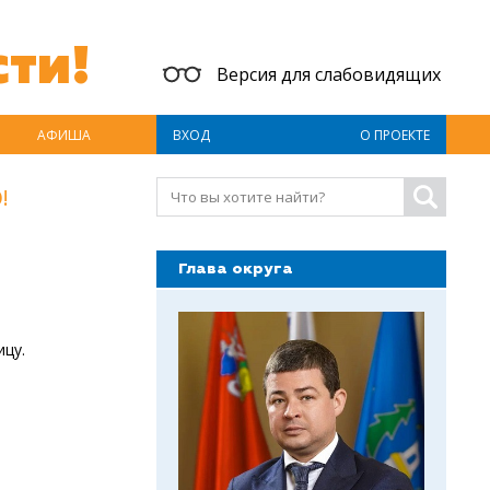
ти!
Версия для слабовидящих
АФИША
ВХОД
О ПРОЕКТЕ
!
Глава округа
ицу.