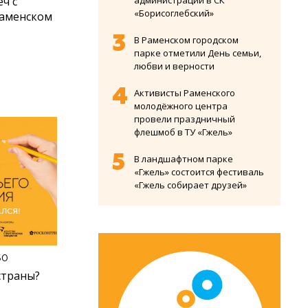
ч с
администрации в СК
«Борисоглебский»
Раменском
В Раменском городском
парке отметили День семьи,
любви и верности
Активисты Раменского
молодёжного центра
провели праздничный
флешмоб в ТУ «Гжель»
В ландшафтном парке
«Гжель» состоится фестиваль
«Гжель собирает друзей»
50
страны?