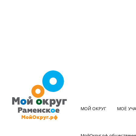
МОЙ ОКРУГ
МОЁ УЧ
МойОкруг.рф
МойОкруг.рф общественны