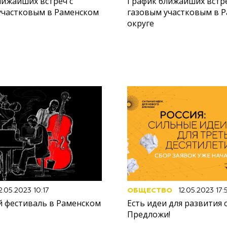
лижайших встреч с
График ближайших встре
участковым в Раменском
газовым участковым в 
округе
2.05.2023 10:17
ОБЩЕСТВО
12.05.2023 17:
 фестиваль в Раменском
Есть идеи для развития 
Предложи!