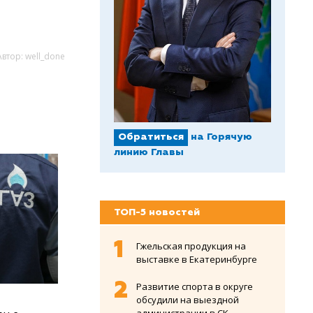
Автор: well_done
Обратиться
на Горячую
линию Главы
ТОП-5 новостей
Гжельская продукция на
выставке в Екатеринбурге
Развитие спорта в округе
обсудили на выездной