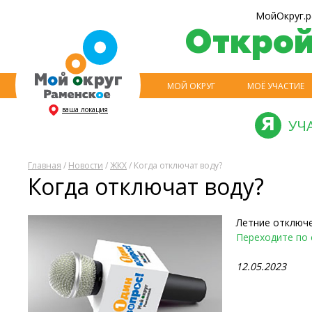
МойОкруг.р
Откро
МОЙ ОКРУГ
МОЁ УЧАСТИЕ
ваша локация
УЧ
Главная
/
Новости
/
ЖКХ
/ Когда отключат воду?
Когда отключат воду?
Летние отключе
Переходите по 
12.05.2023