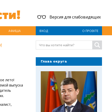
ти!
Версия для слабовидящих
АФИША
ВХОД
О ПРОЕКТЕ
!
Глава округа
ое лето!
темой выпуска
датель
кк.
налист,