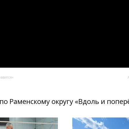
равится»
по Раменскому округу «Вдоль и попер