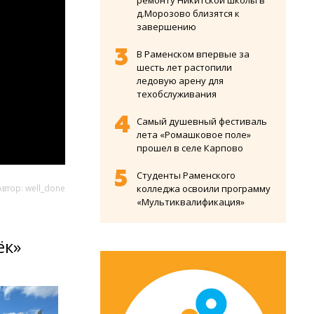
ремонту Никитской школы в
д.Морозово близятся к
завершению
В Раменском впервые за
шесть лет растопили
ледовую арену для
техобслуживания
Самый душевный фестиваль
лета «Ромашковое поле»
прошел в селе Карпово
Студенты Раменского
Автор: well_done
колледжа освоили программу
«Мультиквалификация»
ёк»