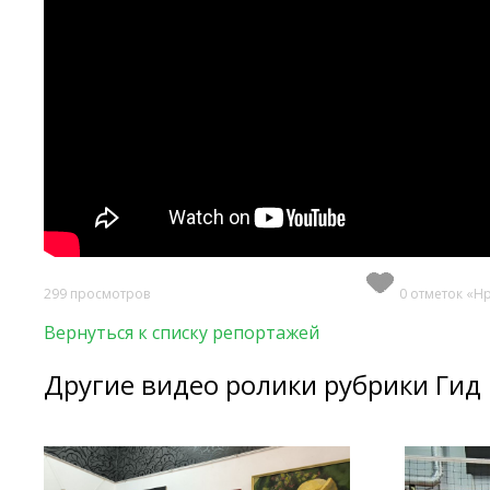
299 просмотров
0 отметок «Н
Вернуться к списку репортажей
Другие видео ролики рубрики Гид 