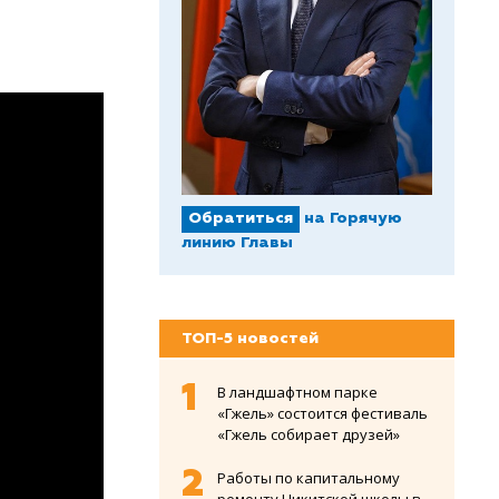
Обратиться
на Горячую
линию Главы
ТОП-5 новостей
В ландшафтном парке
«Гжель» состоится фестиваль
«Гжель собирает друзей»
Работы по капитальному