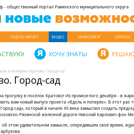
ф - общественный портал Раменского муниципального округа
й
новые
возможнос
ГИД ПО ОКРУГУ
ВИДЕО
ИНФООКРУГ
ОПРОСЫ
АСТВУЮ!
ХОЧУ ЗНАТЬ!
РЕШАЮ
доль и поперёк»: Кратово. Город-сад
во. Город-сад
а прогулку в посёлок Кратово! Из промозглого декабря - в жарк
вить вам новый выпуск проекта «Вдоль и поперёк». В этот раз 
«Город-сад», который в начале XX века замыслил создать предсе
осковско-Рязанской железной дороги Николай Карлович фон Ме
 об этом удивительном замысле, опередившем своё время, жур
Гарбузова.