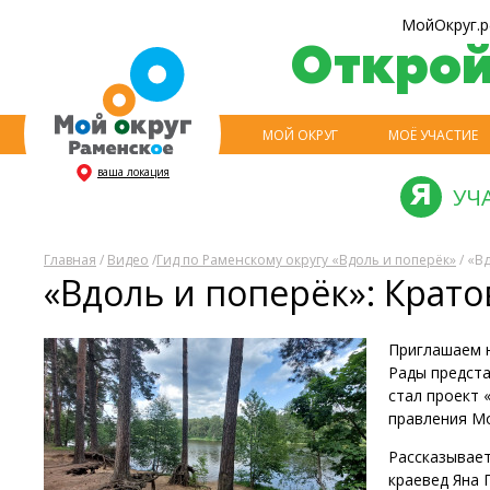
МойОкруг.р
Откро
МОЙ ОКРУГ
МОЁ УЧАСТИЕ
ваша локация
УЧ
Главная
/
Видео
/
Гид по Раменскому округу «Вдоль и поперёк»
/ «В
«Вдоль и поперёк»: Крато
Приглашаем н
Рады предста
стал проект 
правления М
Рассказывает
краевед Яна 