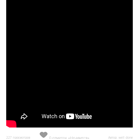
227 просмотров
0 отметок «Нравится»
Автор: well_done