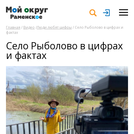
Главная
/
Видео
/
Люди любят цифры
/ Село Рыболово в цифрах и
фактах
Село Рыболово в цифрах
и фактах