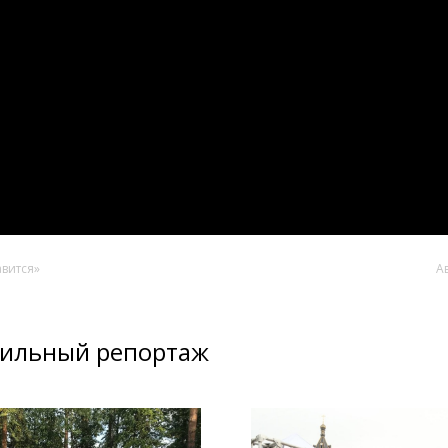
авится»
А
бильный репортаж