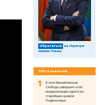
Обратиться
на Горячую
линию Главы
ТОП-5 новостей
В селе Михайловская
Слобода завершён этап
модернизации одного из
старейших храмов
Подмосковья