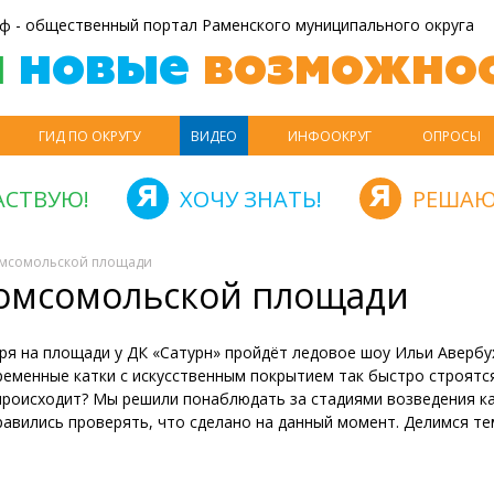
ф - общественный портал Раменского муниципального округа
й
новые
возможнос
ГИД ПО ОКРУГУ
ВИДЕО
ИНФООКРУГ
ОПРОСЫ
АСТВУЮ!
ХОЧУ ЗНАТЬ!
РЕШАЮ
Комсомольской площади
Комсомольской площади
ря на площади у ДК «Сатурн» пройдёт ледовое шоу Ильи Авербу
еменные катки с искусственным покрытием так быстро строятся
роисходит? Мы решили понаблюдать за стадиями возведения ка
авились проверять, что сделано на данный момент. Делимся те