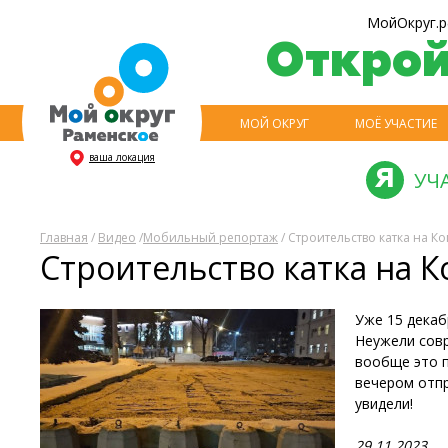
МойОкруг.р
Откро
МОЙ ОКРУГ
МОЁ УЧАСТИЕ
ваша локация
УЧ
Главная
/
Видео
/
Мобильный репортаж
/ Строительство катка на 
Строительство катка на 
Уже 15 декаб
Неужели совр
вообще это п
вечером отпр
увидели!
29.11.2023