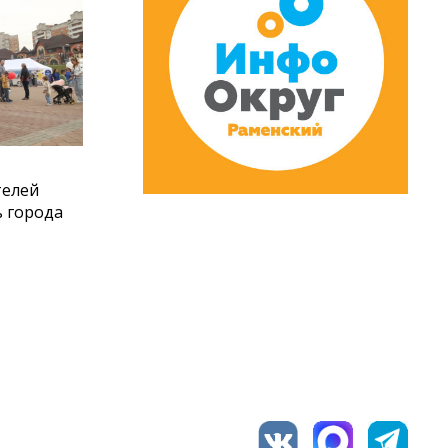
телей
ь города