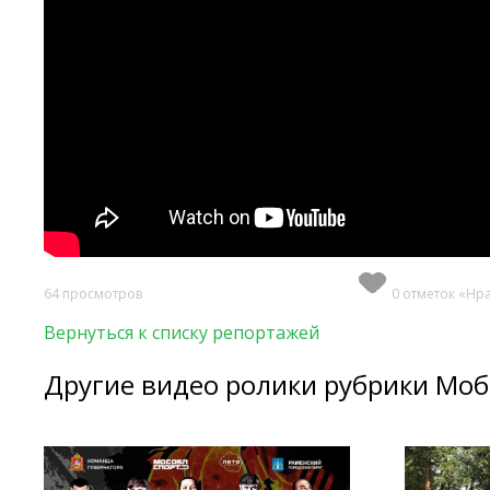
64 просмотров
0 отметок «Нр
Вернуться к списку репортажей
Другие видео ролики рубрики Мо