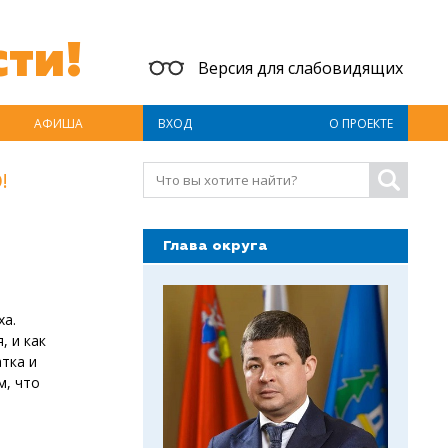
ти!
Версия для слабовидящих
АФИША
ВХОД
О ПРОЕКТЕ
!
Глава округа
ха.
, и как
тка и
м, что