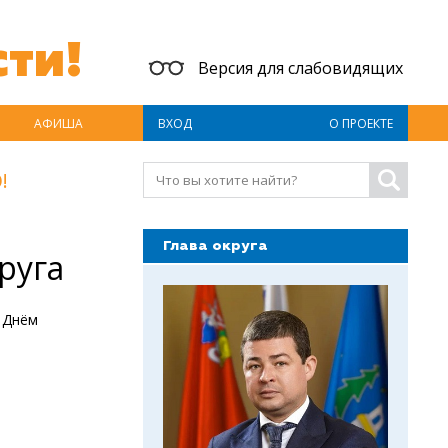
ти!
Версия для слабовидящих
АФИША
ВХОД
О ПРОЕКТЕ
!
Глава округа
руга
 Днём