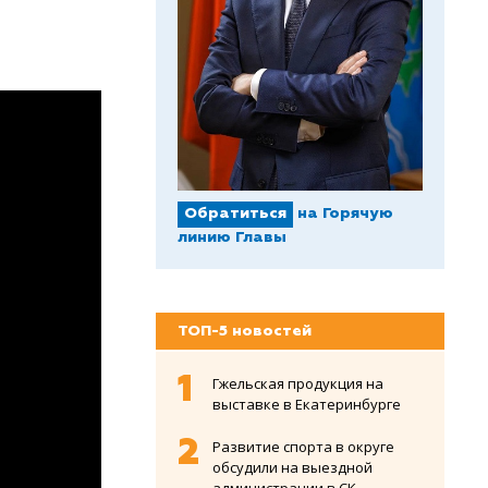
Обратиться
на Горячую
линию Главы
ТОП-5 новостей
Гжельская продукция на
выставке в Екатеринбурге
Развитие спорта в округе
обсудили на выездной