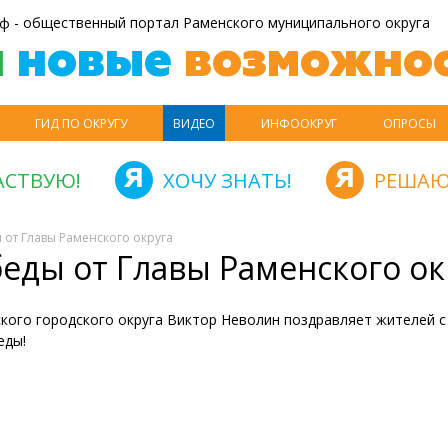
ф - общественный портал Раменского муниципального округа
й
новые
возможнос
ГИД ПО ОКРУГУ
ВИДЕО
ИНФООКРУГ
ОПРОСЫ
АСТВУЮ!
ХОЧУ ЗНАТЬ!
РЕШАЮ
 от Главы Раменского округа
еды от Главы Раменского ок
кого городского округа Виктор Неволин поздравляет жителей с
еды!