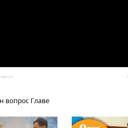
равится»
н вопрос Главе