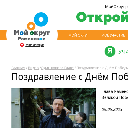
МойОкруг.р
Откро
МОЙ ОКРУГ
МОЁ УЧАСТИЕ
ваша локация
УЧ
Главная
/
Видео
/
Один вопрос Главе
/ Поздравление с Днём Победы
Поздравление с Днём Поб
Глава Раменс
Великой Поб
09.05.2023