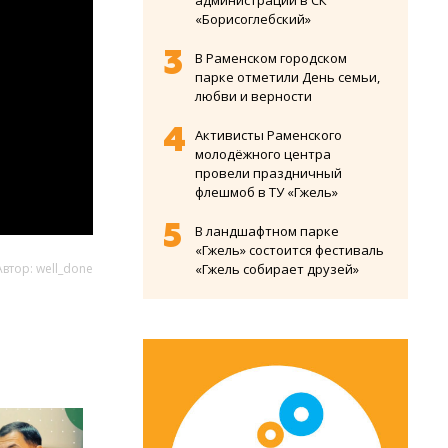
администрации в СК
«Борисоглебский»
В Раменском городском
парке отметили День семьи,
любви и верности
Активисты Раменского
молодёжного центра
провели праздничный
флешмоб в ТУ «Гжель»
В ландшафтном парке
«Гжель» состоится фестиваль
Автор: well_done
«Гжель собирает друзей»