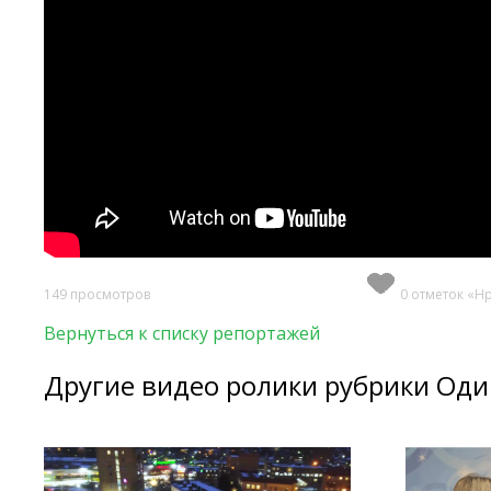
149 просмотров
0 отметок «Н
Вернуться к списку репортажей
Другие видео ролики рубрики Оди