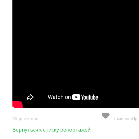
86 просмотров
1 отметок «Нр
Вернуться к списку репортажей