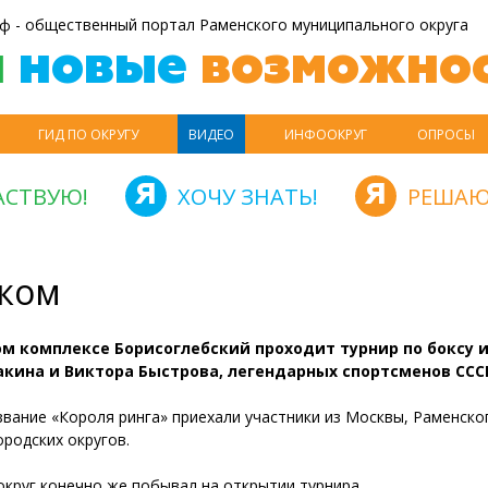
ф - общественный портал Раменского муниципального округа
й
новые
возможнос
ГИД ПО ОКРУГУ
ВИДЕО
ИНФООКРУГ
ОПРОСЫ
АСТВУЮ!
ХОЧУ ЗНАТЬ!
РЕШАЮ
ском
ом комплексе Борисоглебский проходит турнир по боксу 
акина и Виктора Быстрова, легендарных спортсменов ССС
звание «Короля ринга» приехали участники из Москвы, Раменско
родских округов.
круг конечно же побывал на открытии турнира.