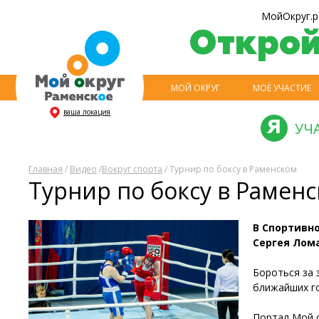
МойОкруг.р
Откро
МОЙ ОКРУГ
МОЁ УЧАСТИЕ
ваша локация
УЧ
Главная
/
Видео
/
Вокруг спорта
/ Турнир по боксу в Раменском
Турнир по боксу в Рамен
В Спортивн
Сергея Лом
Бороться за 
ближайших го
Портал Мой о