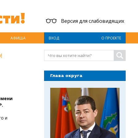
ти!
Версия для слабовидящих
АФИША
ВХОД
О ПРОЕКТЕ
!
Глава округа
имени
Р.
го и