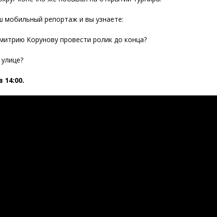
 мобильный репортаж и вы узнаете:
митрию Корунову провести ролик до конца?
 улице?
 14:00.