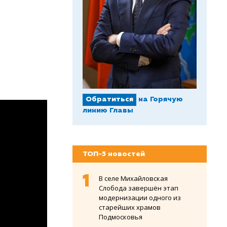
Обратиться
на Горячую
линию Главы
ТОП-5 новостей
В селе Михайловская
Слобода завершён этап
модернизации одного из
старейших храмов
Подмосковья