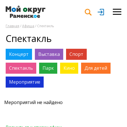
Главная
/
Афиша
/ Спектакль
Спектакль
Концерт
Выставка
Спорт
Спектакль
Парк
Кино
Для детей
Мероприятие
Мероприятий не найдено