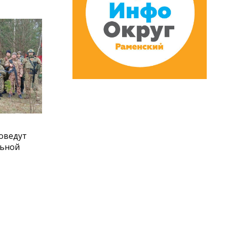
оведут
льной