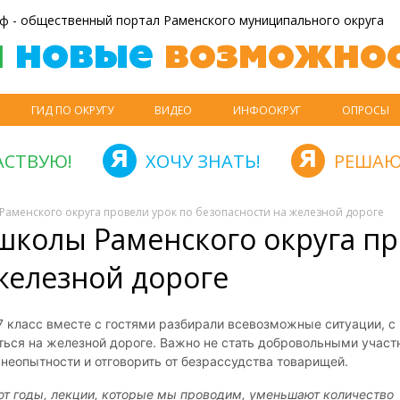
ф - общественный портал Раменского муниципального округа
й
новые
возможнос
ГИД ПО ОКРУГУ
ВИДЕО
ИНФООКРУГ
ОПРОСЫ
АСТВУЮ!
ХОЧУ ЗНАТЬ!
РЕШАЮ
Раменского округа провели урок по безопасности на железной дороге
школы Раменского округа п
 железной дороге
 7 класс вместе с гостями разбирали всевозможные ситуации, 
ься на железной дороге. Важно не стать добровольными учас
 неопытности и отговорить от безрассудства товарищей.
т годы, лекции, которые мы проводим, уменьшают количество