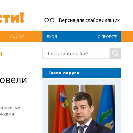
ти!
Версия для слабовидящих
АФИША
ВХОД
О ПРОЕКТЕ
!
Глава округа
ровели
с которыми
тниками