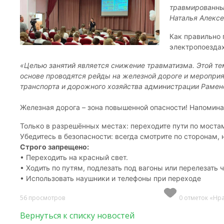
травмированных
Наталья Алексе
Как правильно 
электропоездах
«Целью занятий является снижение травматизма. Этой те
основе проводятся рейды на железной дороге и мероприя
транспорта и дорожного хозяйства администрации Раменс
Железная дорога – зона повышенной опасности! Напомина
Только в разрешённых местах: переходите пути по мостам
Убедитесь в безопасности: всегда смотрите по сторонам,
Строго запрещено:
• Переходить на красный свет.
• Ходить по путям, подлезать под вагоны или перелезать ч
• Использовать наушники и телефоны при переходе
56 просмотров
0 отметок «Нр
Вернуться к списку новостей