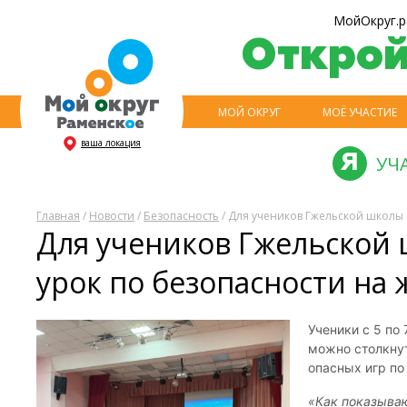
МойОкруг.р
Откро
МОЙ ОКРУГ
МОЁ УЧАСТИЕ
ваша локация
УЧ
Главная
/
Новости
/
Безопасность
/ Для учеников Гжельской школы 
Для учеников Гжельской 
урок по безопасности на
Ученики с 5 по
можно столкнут
опасных игр по
«Как показываю