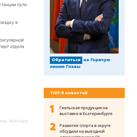
станции пути
оездку в
 регулярной
перт отдела
Обратиться
на Горячую
линию Главы
ТОП-5 новостей
Гжельская продукция на
выставке в Екатеринбурге
втор: Мой Округ
Развитие спорта в округе
обсудили на выездной