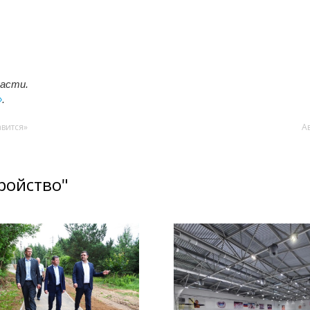
асти.
»
.
авится»
А
ройство"