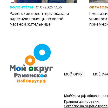
ВОЛОНТЁРЫ
01.07.2026 17:36
ОБРАЗОВ
Раменские волонтеры оказали
Гжельски
адресную помощь пожилой
университ
местной жительнице
приемной
МОЙ ОКРУГ
МОЁ УЧ
МойОкруг.рф
МойОкруг.рф общественны
Правила цитирования
Согласие на обработку п