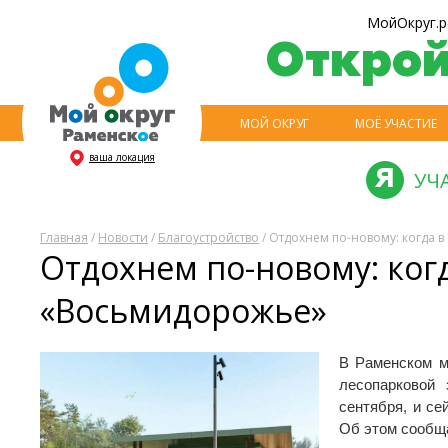
МойОкруг.р
Откро
МОЙ ОКРУГ
МОЁ УЧАСТИЕ
ваша локация
УЧ
Главная
/
Новости
/
Благоустройство
/ Отдохнем по-новому: когда 
Отдохнем по-новому: ког
«Восьмидорожье»
В Раменском м
лесопарковой
сентября, и се
Об этом сообща