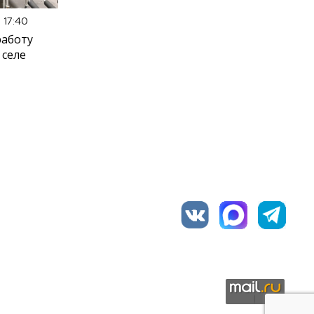
 17:40
работу
 селе