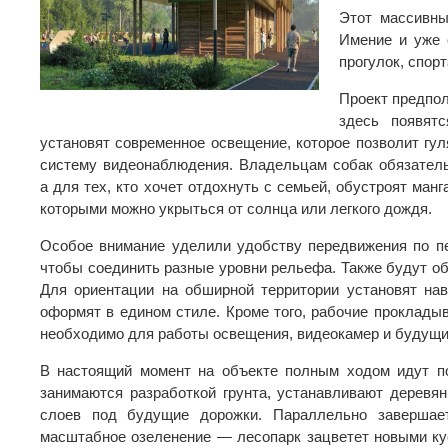
Этот массивны
Имение и уже 
прогулок, спор
Проект предпол
здесь появят
установят современное освещение, которое позволит гул
систему видеонаблюдения. Владельцам собак обязатель
а для тех, кто хочет отдохнуть с семьей, обустроят ман
которыми можно укрыться от солнца или легкого дождя.
Особое внимание уделили удобству передвижения по пе
чтобы соединить разные уровни рельефа. Также будут об
Для ориентации на обширной территории установят на
оформят в едином стиле. Кроме того, рабочие проклады
необходимо для работы освещения, видеокамер и будущи
В настоящий момент на объекте полным ходом идут по
занимаются разработкой грунта, устанавливают дерев
слоев под будущие дорожки. Параллельно завершае
масштабное озеленение — лесопарк зацветет новыми ку