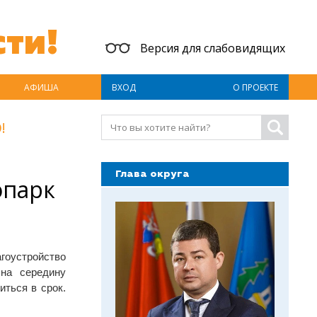
ти!
Версия для слабовидящих
АФИША
ВХОД
О ПРОЕКТЕ
!
Глава округа
опарк
гоустройство
 на середину
иться в срок.