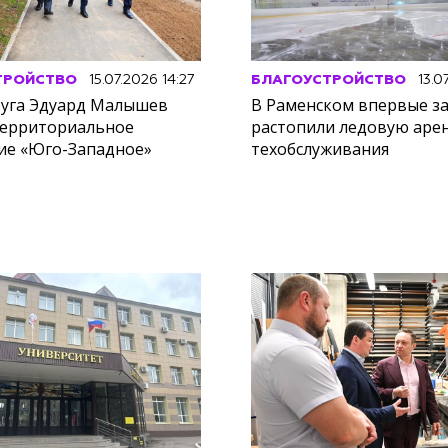
ТРОЙСТВО
15.07.2026 14:27
БЛАГОУСТРОЙСТВО
13.0
руга Эдуард Малышев
В Раменском впервые за
территориальное
растопили ледовую арен
ие «Юго-Западное»
техобслуживания