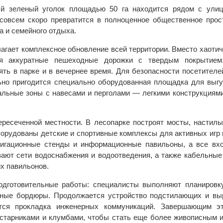
й зеленый уголок площадью 50 га находится рядом с ули
совсем скоро превратится в полноценное общественное прос
та и семейного отдыха.
агает комплексное обновление всей территории. Вместо хаоти
ся аккуратные пешеходные дорожки с твердым покрытием
ять в парке и в вечернее время. Для безопасности посетител
но пригодится специально оборудованная площадка для выгу
гальные зоны с навесами и перголами — легкими конструкциями
ресеченной местности. В лесопарке построят мосты, настилы
орудованы детские и спортивные комплексы для активных игр 
вигационные стенды и информационные павильоны, а все вх
вают сети водоснабжения и водоотведения, а также кабельные
х павильонов.
дготовительные работы: специалисты выполняют планировку
янные бордюры. Продолжается устройство подстилающих и в
тся прокладка инженерных коммуникаций. Завершающим эт
старниками и клумбами, чтобы стать еще более живописным 