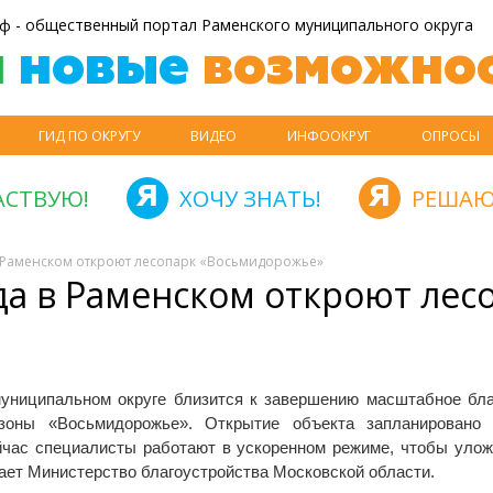
ф - общественный портал Раменского муниципального округа
й
новые
возможнос
ГИД ПО ОКРУГУ
ВИДЕО
ИНФООКРУГ
ОПРОСЫ
АСТВУЮ!
ХОЧУ ЗНАТЬ!
РЕШАЮ
в Раменском откроют лесопарк «Восьмидорожье»
да в Раменском откроют лес
униципальном округе близится к завершению масштабное бла
 зоны «Восьмидорожье». Открытие объекта запланировано
йчас специалисты работают в ускоренном режиме, чтобы улож
ет Министерство благоустройства Московской области.