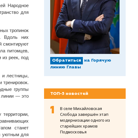
цей Народное
транство для
чных тропинок
. Вдоль них
ей смонтируют
ла питомцев,
 из реек, под
Обратиться
на Горячую
линию Главы
 и лестницы,
и тренировок.
одные группы
ТОП-5 новостей
 линии — это
В селе Михайловская
 территории,
Слобода завершён этап
модернизации одного из
ыравнивающих
старейших храмов
апом станет
Подмосковья
и уютным для