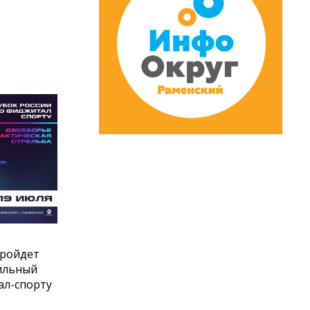
пройдет
ильный
ал-спорту