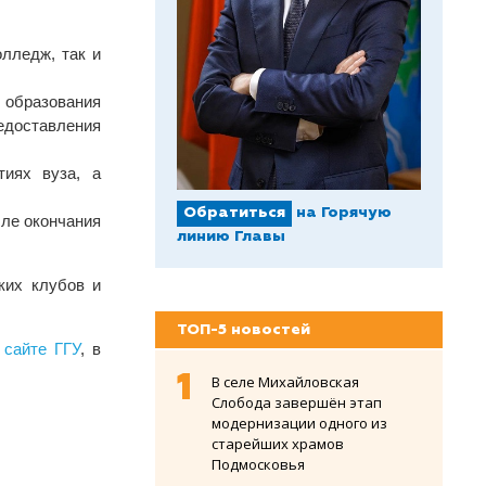
лледж, так и
 образования
редоставления
иях вуза, а
Обратиться
на Горячую
сле окончания
линию Главы
ких клубов и
ТОП-5 новостей
 сайте ГГУ
, в
В селе Михайловская
Слобода завершён этап
модернизации одного из
старейших храмов
Подмосковья