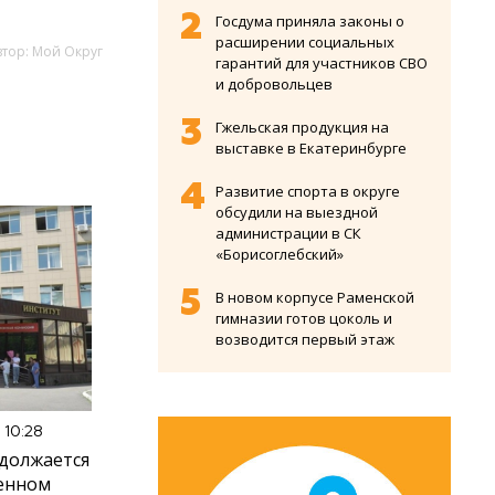
Госдума приняла законы о
расширении социальных
втор: Мой Округ
гарантий для участников СВО
и добровольцев
Гжельская продукция на
выставке в Екатеринбурге
Развитие спорта в округе
обсудили на выездной
администрации в СК
«Борисоглебский»
В новом корпусе Раменской
гимназии готов цоколь и
возводится первый этаж
 10:28
должается
венном