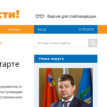
ти!
Версия для слабовидящих
АФИША
ВХОД
О ПРОЕКТЕ
!
Глава округа
тарте
документов от
 поступающим
ссионального