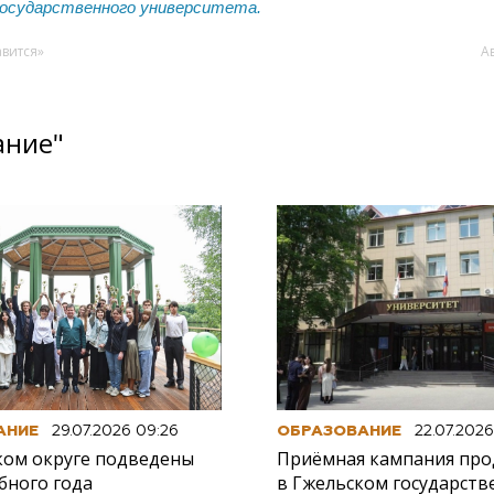
осударственного университета.
авится»
А
ание"
АНИЕ
29.07.2026 09:26
ОБРАЗОВАНИЕ
22.07.2026
ком округе подведены
Приёмная кампания про
бного года
в Гжельском государст