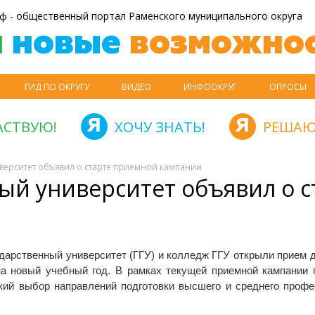
ф - общественный портал Раменского муниципального округа
й
новые
возможнос
ГИД ПО ОКРУГУ
ВИДЕО
ИНФООКРУГ
ОПРОСЫ
АСТВУЮ!
ХОЧУ ЗНАТЬ!
РЕШАЮ
верситет объявил о старте приемной кампании
ый университет объявил о с
дарственный университет (ГГУ) и колледж ГГУ открыли прием 
на новый учебный год. В рамках текущей приемной кампании
кий выбор направлений подготовки высшего и среднего профе