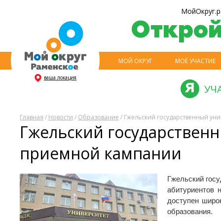
МойОкруг.р
Откро
МОЙ ОКРУГ
МОЁ УЧАСТИЕ
ваша локация
УЧ
Главная
/
Новости
/
Образование
/ Гжельский государственный уни
Гжельский государственн
приемной кампании
Гжельский госу
абитуриентов 
доступен широ
образования.