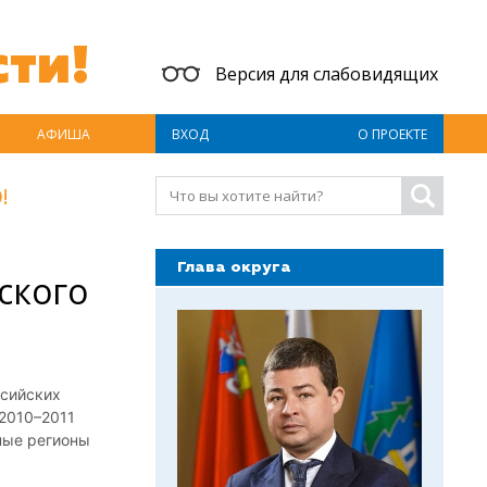
ти!
Версия для слабовидящих
АФИША
ВХОД
О ПРОЕКТЕ
!
Глава округа
ского
ссийских
2010–2011
ные регионы