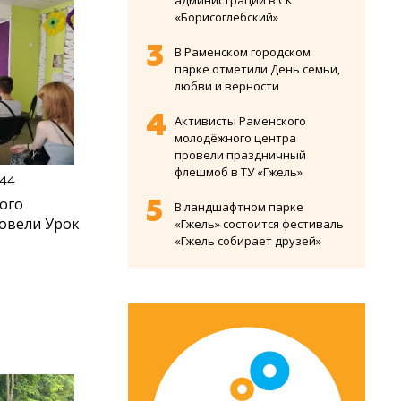
администрации в СК
«Борисоглебский»
В Раменском городском
парке отметили День семьи,
любви и верности
Активисты Раменского
молодёжного центра
провели праздничный
флешмоб в ТУ «Гжель»
:44
ого
В ландшафтном парке
овели Урок
«Гжель» состоится фестиваль
«Гжель собирает друзей»