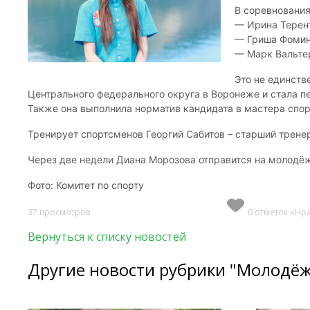
В соревнования
— Ирина Терент
— Гриша Фомин 
— Марк Вальтер
Это не единств
Центрального федерального округа в Воронеже и стала п
Также она выполнила норматив кандидата в мастера спор
Тренирует спортсменов Георгий Сабитов – старший трен
Через две недели Диана Морозова отправится на молодё
Фото: Комитет по спорту
37 просмотров
0 отметок «Нр
Вернуться к списку новостей
Другие новости рубрики "Молодё