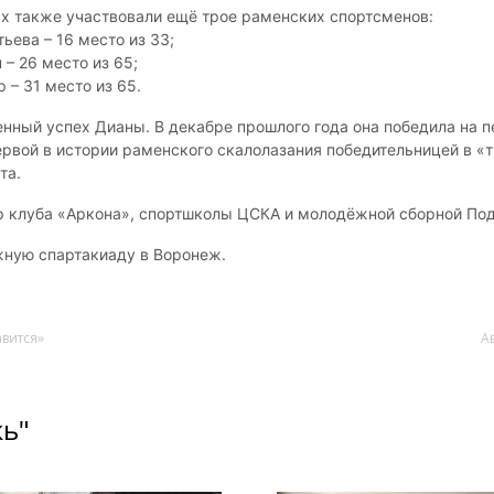
х также участвовали ещё трое раменских спортсменов:
ьева – 16 место из 33;
– 26 место из 65;
 – 31 место из 65.
енный успех Дианы. В декабре прошлого года она победила на 
ервой в истории раменского скалолазания победительницей в «т
та.
ер клуба «Аркона», спортшколы ЦСКА и молодёжной сборной По
жную спартакиаду в Воронеж.
авится»
А
жь"