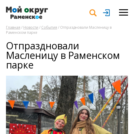
Главная
/
Новости
/
События
/ Отпраздновали Масленицу в
Раменском парке
Отпраздновали
Масленицу в Раменском
парке