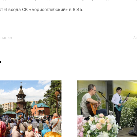
от 6 входа СК «Борисоглебский» в 8:45.
авится»
А
"