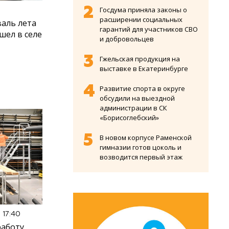
Госдума приняла законы о
расширении социальных
аль лета
гарантий для участников СВО
шел в селе
и добровольцев
Гжельская продукция на
выставке в Екатеринбурге
Развитие спорта в округе
обсудили на выездной
администрации в СК
«Борисоглебский»
В новом корпусе Раменской
гимназии готов цоколь и
возводится первый этаж
 17:40
работу