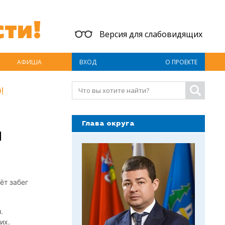
ти!
Версия для слабовидящих
АФИША
ВХОД
О ПРОЕКТЕ
!
Глава округа
м
ёт забег
.
их.