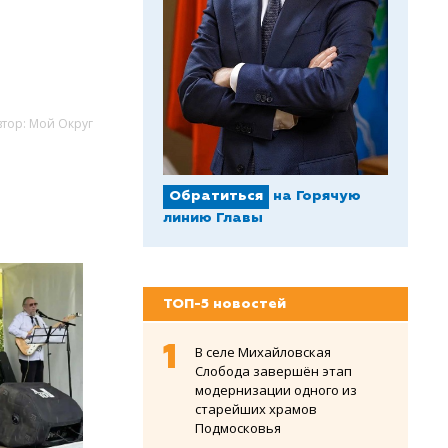
втор: Мой Округ
Обратиться
на Горячую
линию Главы
ТОП-5 новостей
В селе Михайловская
Слобода завершён этап
модернизации одного из
старейших храмов
Подмосковья