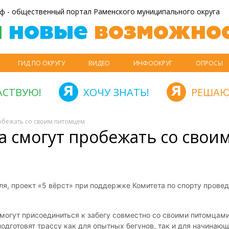
ф - общественный портал Раменского муниципального округа
й
новые
возможнос
ГИД ПО ОКРУГУ
ВИДЕО
ИНФООКРУГ
ОПРОСЫ
АСТВУЮ!
ХОЧУ ЗНАТЬ!
РЕШАЮ
робежать со своим питомцем
а смогут пробежать со свои
юля, проект «5 вёрст» при поддержке Комитета по спорту провед
огут присоединиться к забегу совместно со своими питомцами
одготовят трассу как для опытных бегунов, так и для начинающ