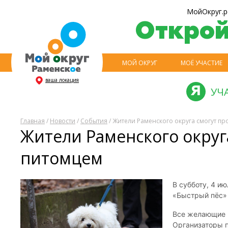
МойОкруг.р
Откро
МОЙ ОКРУГ
МОЁ УЧАСТИЕ
ваша локация
УЧ
Главная
/
Новости
/
События
/ Жители Раменского округа смогут п
Жители Раменского округ
питомцем
В субботу, 4 и
«Быстрый пёс»
Все желающие м
Организаторы п