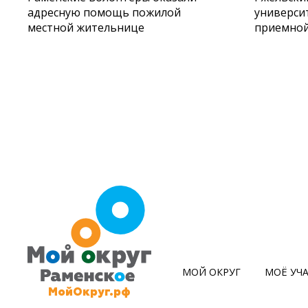
адресную помощь пожилой
университ
местной жительнице
приемной
МОЙ ОКРУГ
МОЁ УЧ
МойОкруг.рф